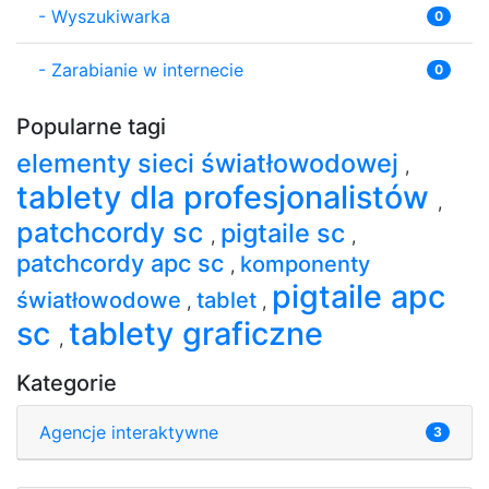
-
Wyszukiwarka
0
-
Zarabianie w internecie
0
Popularne tagi
elementy sieci światłowodowej
,
tablety dla profesjonalistów
,
patchcordy sc
pigtaile sc
,
,
patchcordy apc sc
komponenty
,
pigtaile apc
światłowodowe
tablet
,
,
sc
tablety graficzne
,
Kategorie
Agencje interaktywne
3