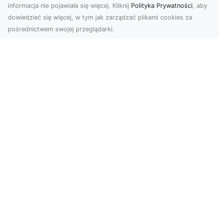
informacja nie pojawiała się więcej. Kliknij
Polityka Prywatności
, aby
dowiedzieć się więcej, w tym jak zarządzać plikami cookies za
pośrednictwem swojej przeglądarki.
Zdjęcia z drona Tarnów – jak wyróżnić
swoją ofertę?
W dobie wizualnej komunikacji, zdjęcia z lotu
ptaka stają się nieocenionym narzędziem dla firm
i o...