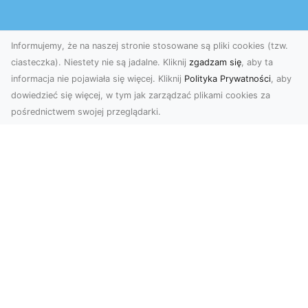
Informujemy, że na naszej stronie stosowane są pliki cookies (tzw.
ciasteczka). Niestety nie są jadalne. Kliknij
zgadzam się
, aby ta
informacja nie pojawiała się więcej. Kliknij
Polityka Prywatności
, aby
dowiedzieć się więcej, w tym jak zarządzać plikami cookies za
pośrednictwem swojej przeglądarki.
Okiennice nowoczesne
Dodano: 2 miesiące 2 dni temu
Firma BAIER specjalizuje się w produkcji
zaawansowanych systemów okiennic aluminiowych