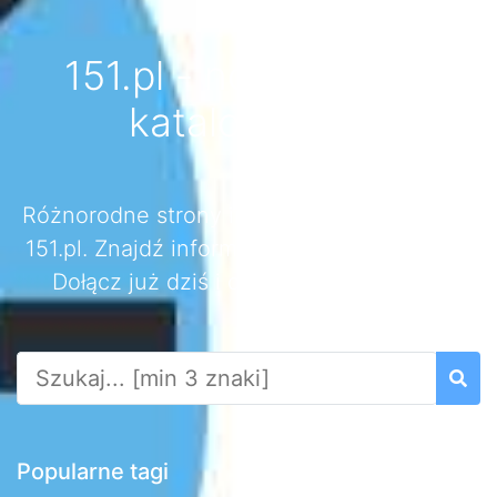
151.pl - nowoczesny
katalog stron
Różnorodne strony internetowe w katalogu
151.pl. Znajdź informacje, produkty i usługi.
Dołącz już dziś i odkryj nowe witryny!
Popularne tagi