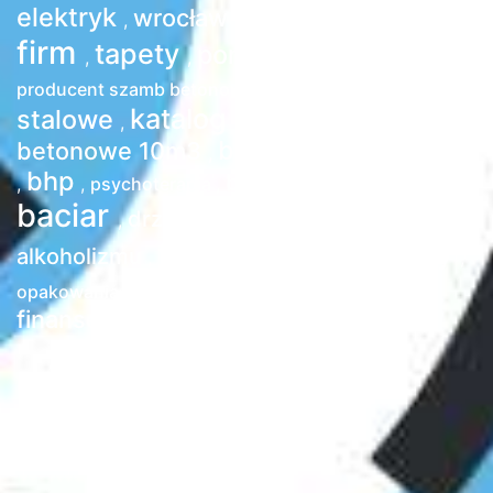
baza
elektryk
wrocław
psycholog
,
,
,
firm
tapety
pomoc drogowa
,
,
,
konstrukcje
producent szamb betonowych
,
katalog firm
stalowe
szambo
,
,
baza wizytówek firm
betonowe 10m3
,
bhp
biuro rachunkowe
,
,
psychoterapia
,
,
baciar
transport
drzwi
leczenie
,
,
,
biznes
firmy
porady
alkoholizmu
,
,
,
,
księgowość
opakowania kartonowe
,
,
finanse
,
katalog stron