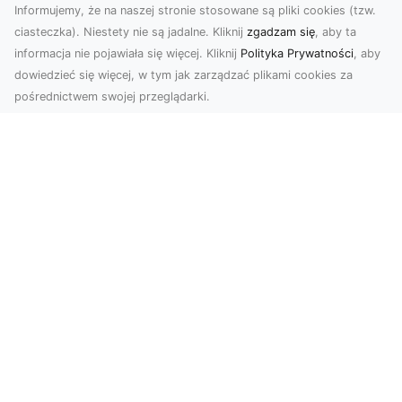
Informujemy, że na naszej stronie stosowane są pliki cookies (tzw.
ciasteczka). Niestety nie są jadalne. Kliknij
zgadzam się
, aby ta
informacja nie pojawiała się więcej. Kliknij
Polityka Prywatności
, aby
dowiedzieć się więcej, w tym jak zarządzać plikami cookies za
pośrednictwem swojej przeglądarki.
Zdjęcia z drona Tarnów – jak wyróżnić
swoją ofertę?
W dobie wizualnej komunikacji, zdjęcia z lotu
ptaka stają się nieocenionym narzędziem dla firm
i o...