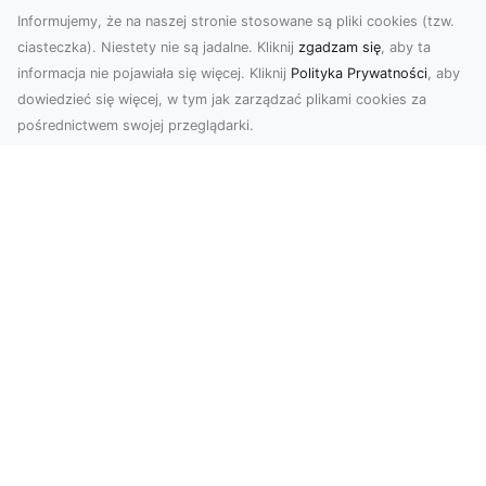
Informujemy, że na naszej stronie stosowane są pliki cookies (tzw.
ciasteczka). Niestety nie są jadalne. Kliknij
zgadzam się
, aby ta
informacja nie pojawiała się więcej. Kliknij
Polityka Prywatności
, aby
dowiedzieć się więcej, w tym jak zarządzać plikami cookies za
pośrednictwem swojej przeglądarki.
Zdjęcia z drona Tarnów – jak wyróżnić
swoją ofertę?
W dobie wizualnej komunikacji, zdjęcia z lotu
ptaka stają się nieocenionym narzędziem dla firm
i o...