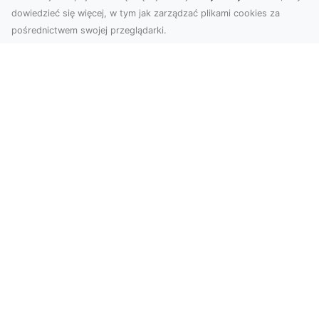
dowiedzieć się więcej, w tym jak zarządzać plikami cookies za
pośrednictwem swojej przeglądarki.
Zdjęcia z drona Tarnów – jak wyróżnić
swoją ofertę?
W dobie wizualnej komunikacji, zdjęcia z lotu
ptaka stają się nieocenionym narzędziem dla firm
i o...
Usługi Niwelacji i Przygotowania
Terenu w Radomiu – Profesjonalne
Wsparcie od MA-TRANS