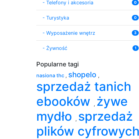
-
Telefony i akcesoria
0
-
Turystyka
0
-
Wyposażenie wnętrz
3
-
Żywność
1
Popularne tagi
shopelo
nasiona thc
,
,
sprzedaż tanich
ebooków
żywe
,
mydło
sprzedaż
,
plików cyfrowyc