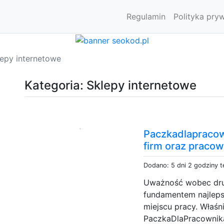
Regulamin
Polityka pry
lepy internetowe
Kategoria: Sklepy internetowe
Paczkadlapracown
firm oraz praco
Dodano: 5 dni 2 godziny 
Uważność wobec dru
fundamentem najleps
miejscu pracy. Właśni
PaczkaDlaPracownika