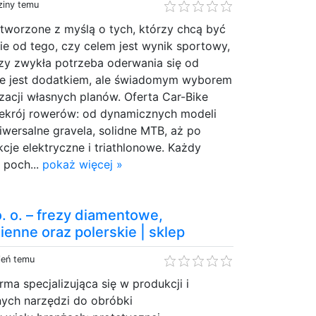
ziny temu
stworzone z myślą o tych, którzy chcą być
ie od tego, czy celem jest wynik sportowy,
y zwykła potrzeba oderwania się od
nie jest dodatkiem, ale świadomym wyborem
izacji własnych planów. Oferta Car-Bike
zekrój rowerów: od dynamicznych modeli
wersalne gravela, solidne MTB, aż po
je elektryczne i triathlonowe. Każdy
 poch...
pokaż więcej »
o. o. – frezy diamentowe,
enne oraz polerskie | sklep
ień temu
rma specjalizująca się w produkcji i
nych narzędzi do obróbki