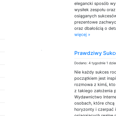
elegancki sposób wy
wysiłek zespołu oraz
osiąganych sukcesów
prezentowe zachwyca
oraz dbałością o det
więcej »
Prawdziwy Sukc
Dodano: 4 tygodnie 1 dzi
Nie każdy sukces ro
początkiem jest insp
rozmowa z kimś, kto 
z takiego założenia
Wydawnictwo Interne
osobach, które chcą
horyzonty i czerpać 
osiągających realne 