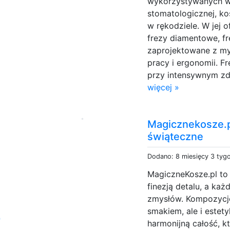
wykorzystywanych w 
stomatologicznej, kos
w rękodziele. W jej o
frezy diamentowe, fr
zaprojektowane z myś
pracy i ergonomii. F
przy intensywnym zd
więcej »
Magicznekosze.p
świąteczne
Dodano: 8 miesięcy 3 tyg
MagiczneKosze.pl to 
finezją detalu, a ka
zmysłów. Kompozycje
o
smakiem, ale i estety
harmonijną całość, k