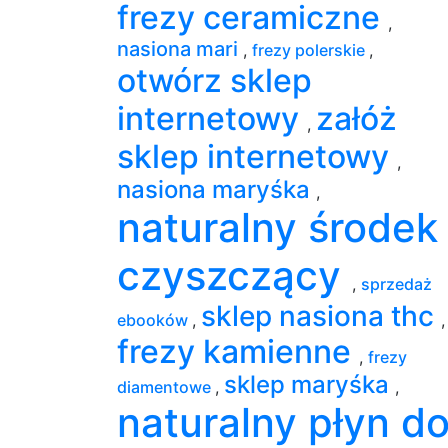
frezy ceramiczne
,
nasiona mari
,
frezy polerskie
,
otwórz sklep
internetowy
załóż
,
sklep internetowy
,
nasiona maryśka
,
naturalny środek
czyszczący
,
sprzedaż
sklep nasiona thc
ebooków
,
,
frezy kamienne
,
frezy
sklep maryśka
diamentowe
,
,
naturalny płyn d