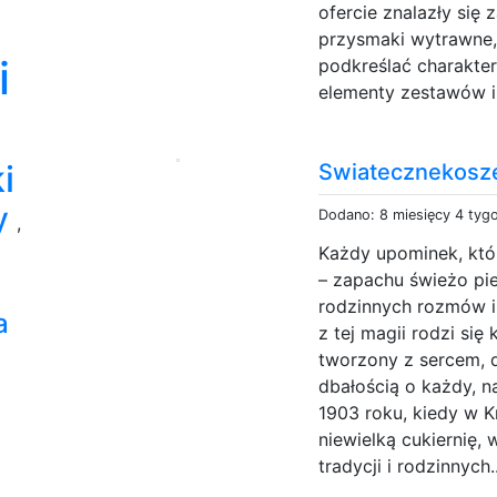
ofercie znalazły się 
przysmaki wytrawne, 
i
podkreślać charakte
elementy zestawów i 
i
Swiatecznekosze
wy
Dodano: 8 miesięcy 4 tyg
,
Każdy upominek, któ
– zapachu świeżo pie
rodzinnych rozmów i 
a
z tej magii rodzi si
tworzony z sercem, 
dbałością o każdy, n
1903 roku, kiedy w K
niewielką cukiernię,
tradycji i rodzinnych.