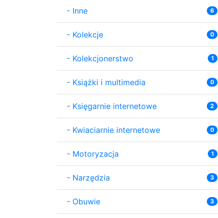
-
Inne
6
-
Kolekcje
0
-
Kolekcjonerstwo
1
-
Książki i multimedia
0
-
Księgarnie internetowe
2
-
Kwiaciarnie internetowe
0
-
Motoryzacja
1
-
Narzędzia
3
-
Obuwie
3