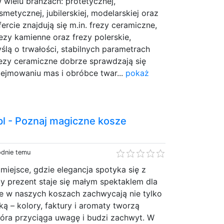
wielu branżach: protetycznej,
metycznej, jubilerskiej, modelarskiej oraz
fercie znajdują się m.in. frezy ceramiczne,
ezy kamienne oraz frezy polerskie,
lą o trwałości, stabilnych parametrach
rezy ceramiczne dobrze sprawdzają się
ejmowaniu mas i obróbce twar...
pokaż
l - Poznaj magiczne kosze
odnie temu
miejsce, gdzie elegancja spotyka się z
żdy prezent staje się małym spektaklem dla
 w naszych koszach zachwycają nie tylko
ką – kolory, faktury i aromaty tworzą
tóra przyciąga uwagę i budzi zachwyt. W