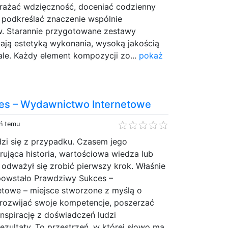
rażać wdzięczność, doceniać codzienny
 podkreślać znaczenie wspólnie
. Starannie przygotowane zestawy
ją estetyką wykonania, wysoką jakością
ale. Każdy element kompozycji zo...
pokaż
es – Wydawnictwo Internetowe
eń temu
dzi się z przypadku. Czasem jego
irująca historia, wartościowa wiedza lub
odważył się zrobić pierwszy krok. Właśnie
 powstało Prawdziwy Sukces –
towe – miejsce stworzone z myślą o
 rozwijać swoje kompetencje, poszerzać
inspirację z doświadczeń ludzi
rezultaty. To przestrzeń, w której słowo ma