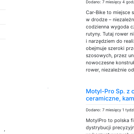
Dodano: 7 miesięcy 4 god
Car-Bike to miejsce 
w drodze – niezależn
codzienna wygoda cz
rutyny. Tutaj rower 
i narzędziem do real
obejmuje szeroki pr
szosowych, przez uni
nowoczesne konstrukc
rower, niezależnie od
Motyl-Pro Sp. z 
ceramiczne, kami
Dodano: 7 miesięcy 1 tydz
MotylPro to polska fi
h
dystrybucji precyzyj
,