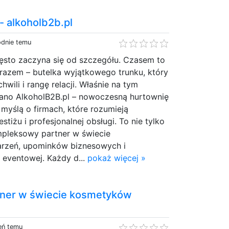
 - alkoholb2b.pl
odnie temu
zęsto zaczyna się od szczegółu. Czasem to
 razem – butelka wyjątkowego trunku, który
hwili i rangę relacji. Właśnie na tym
ano AlkoholB2B.pl – nowoczesną hurtownię
 myślą o firmach, które rozumieją
estiżu i profesjonalnej obsługi. To nie tylko
mpleksowy partner w świecie
arzeń, upominków biznesowych i
 eventowej. Każdy d...
pokaż więcej »
tner w świecie kosmetyków
eń temu