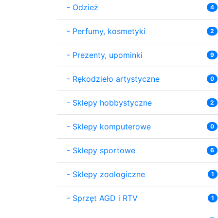
-
Odzież
4
-
Perfumy, kosmetyki
2
-
Prezenty, upominki
9
-
Rękodzieło artystyczne
0
-
Sklepy hobbystyczne
2
-
Sklepy komputerowe
0
-
Sklepy sportowe
6
-
Sklepy zoologiczne
1
-
Sprzęt AGD i RTV
1