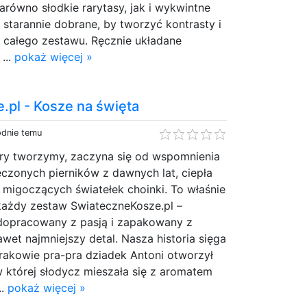
zarówno słodkie rarytasy, jak i wykwintne
starannie dobrane, by tworzyć kontrasty i
r całego zestawu. Ręcznie układane
...
pokaż więcej »
.pl - Kosze na święta
odnie temu
ry tworzymy, zaczyna się od wspomnienia
czonych pierników z dawnych lat, ciepła
migoczących światełek choinki. To właśnie
ę każdy zestaw SwiateczneKosze.pl –
dopracowany z pasją i zapakowany z
awet najmniejszy detal. Nasza historia sięga
rakowie pra-pra dziadek Antoni otworzył
 w której słodycz mieszała się z aromatem
..
pokaż więcej »