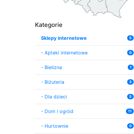
Kategorie
Sklepy internetowe
5
-
Apteki internetowe
0
-
Bielizna
1
-
Biżuteria
3
-
Dla dzieci
5
-
Dom i ogród
11
-
Hurtownie
0