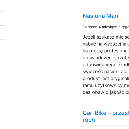
Nasiona Mari
Dodano: 4 miesiące 2 tyg
Jeżeli szukasz miejs
nabyć najwyższej ja
na ofertę profesjona
doświadczenie, rzete
odpowiedniego źródła
świeżość nasion, al
produkt jest orygina
temu użytkownicy mo
bez obaw o jakość cz
Car-Bike – przest
ruch