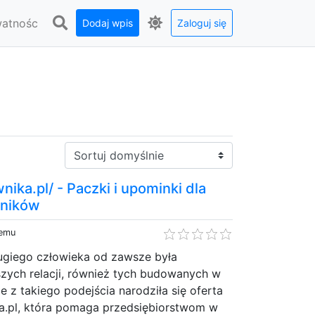
watnośc
Dodaj wpis
Zaloguj się
Sortuj:
ika.pl/ - Paczki i upominki dla
wników
temu
giego człowieka od zawsze była
zych relacji, również tych budowanych w
e z takiego podejścia narodziła się oferta
.pl, która pomaga przedsiębiorstwom w