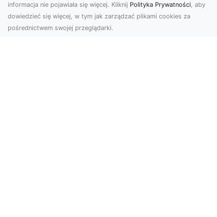
informacja nie pojawiała się więcej. Kliknij
Polityka Prywatności
, aby
dowiedzieć się więcej, w tym jak zarządzać plikami cookies za
pośrednictwem swojej przeglądarki.
Zdjęcia z drona Tarnów – jak wyróżnić
swoją ofertę?
W dobie wizualnej komunikacji, zdjęcia z lotu
ptaka stają się nieocenionym narzędziem dla firm
i o...