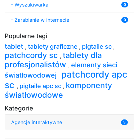
-
Wyszukiwarka
0
-
Zarabianie w internecie
0
Popularne tagi
tablet
tablety graficzne
pigtaile sc
,
,
,
patchcordy sc
tablety dla
,
profesjonalistów
elementy sieci
,
patchcordy apc
światłowodowej
,
sc
komponenty
pigtaile apc sc
,
,
światłowodowe
Kategorie
Agencje interaktywne
3