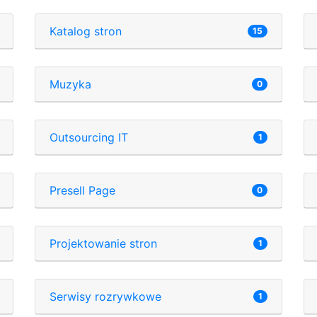
Katalog stron
15
Muzyka
0
Outsourcing IT
1
Presell Page
0
Projektowanie stron
1
Serwisy rozrywkowe
1