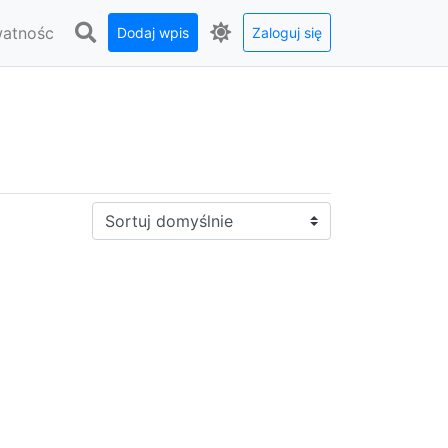
watnośc
Dodaj wpis
Zaloguj się
Sortuj: