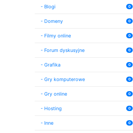
-
Blogi
0
-
Domeny
0
-
Filmy online
0
-
Forum dyskusyjne
0
-
Grafika
0
-
Gry komputerowe
0
-
Gry online
0
-
Hosting
0
-
Inne
0