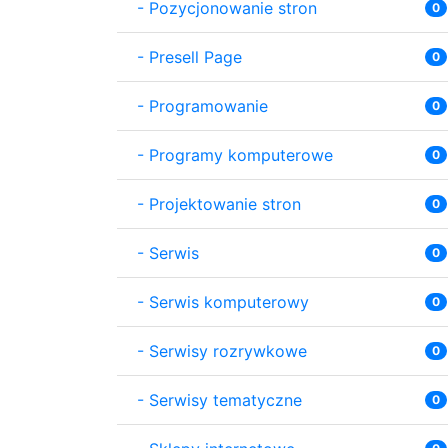
-
Pozycjonowanie stron
0
-
Presell Page
0
-
Programowanie
0
-
Programy komputerowe
0
-
Projektowanie stron
0
-
Serwis
0
-
Serwis komputerowy
0
-
Serwisy rozrywkowe
0
-
Serwisy tematyczne
0