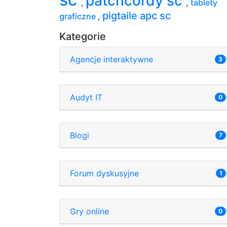
patchcordy sc
,
,
tablety
pigtaile apc sc
graficzne
,
Kategorie
Agencje interaktywne
3
Audyt IT
0
Blogi
7
Forum dyskusyjne
1
Gry online
0