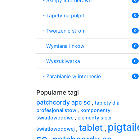
-
Sklepy internetowe
0
-
Tapety na pulpit
0
-
Tworzenie stron
0
-
Wymiana linków
0
-
Wyszukiwarka
0
-
Zarabianie w internecie
0
Popularne tagi
patchcordy apc sc
,
tablety dla
profesjonalistów
,
komponenty
światłowodowe
,
elementy sieci
pigtail
tablet
światłowodowej
,
,
sc