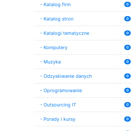
-
Katalog firm
0
-
Katalog stron
0
-
Katalogi tematyczne
0
-
Komputery
0
-
Muzyka
0
-
Odzyskiwanie danych
0
-
Oprogramowanie
0
-
Outsourcing IT
0
-
Porady i kursy
0