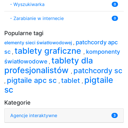
-
Wyszukiwarka
0
-
Zarabianie w internecie
0
Popularne tagi
patchcordy apc
elementy sieci światłowodowej
,
tablety graficzne
sc
komponenty
,
,
tablety dla
światłowodowe
,
profesjonalistów
patchcordy sc
,
pigtaile
pigtaile apc sc
tablet
,
,
,
sc
Kategorie
Agencje interaktywne
3