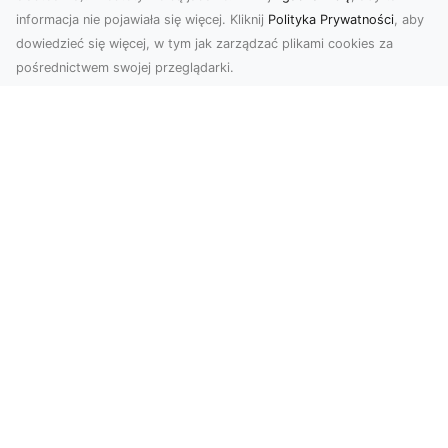
informacja nie pojawiała się więcej. Kliknij
Polityka Prywatności
, aby
dowiedzieć się więcej, w tym jak zarządzać plikami cookies za
pośrednictwem swojej przeglądarki.
Zdjęcia z drona Tarnów – jak wyróżnić
swoją ofertę?
W dobie wizualnej komunikacji, zdjęcia z lotu
ptaka stają się nieocenionym narzędziem dla firm
i o...
Usługi Niwelacji i Przygotowania
Terenu w Radomiu – Profesjonalne
Wsparcie od MA-TRANS