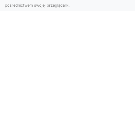
pośrednictwem swojej przeglądarki.
Zdjęcia z drona Tarnów – jak wyróżnić
swoją ofertę?
W dobie wizualnej komunikacji, zdjęcia z lotu
ptaka stają się nieocenionym narzędziem dla firm
i o...