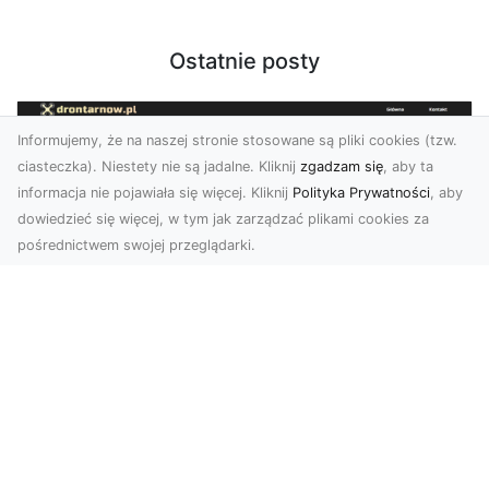
Ostatnie posty
Informujemy, że na naszej stronie stosowane są pliki cookies (tzw.
ciasteczka). Niestety nie są jadalne. Kliknij
zgadzam się
, aby ta
informacja nie pojawiała się więcej. Kliknij
Polityka Prywatności
, aby
dowiedzieć się więcej, w tym jak zarządzać plikami cookies za
pośrednictwem swojej przeglądarki.
Zdjęcia z drona Tarnów – jak wyróżnić
swoją ofertę?
W dobie wizualnej komunikacji, zdjęcia z lotu
ptaka stają się nieocenionym narzędziem dla firm