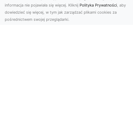
informacja nie pojawiała się więcej. Kliknij
Polityka Prywatności
, aby
dowiedzieć się więcej, w tym jak zarządzać plikami cookies za
pośrednictwem swojej przeglądarki.
Zdjęcia z drona Tarnów – jak wyróżnić
swoją ofertę?
W dobie wizualnej komunikacji, zdjęcia z lotu
ptaka stają się nieocenionym narzędziem dla firm
i o...