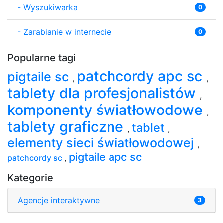
-
Wyszukiwarka
0
-
Zarabianie w internecie
0
Popularne tagi
patchcordy apc sc
pigtaile sc
,
,
tablety dla profesjonalistów
,
komponenty światłowodowe
,
tablety graficzne
tablet
,
,
elementy sieci światłowodowej
,
pigtaile apc sc
patchcordy sc
,
Kategorie
Agencje interaktywne
3