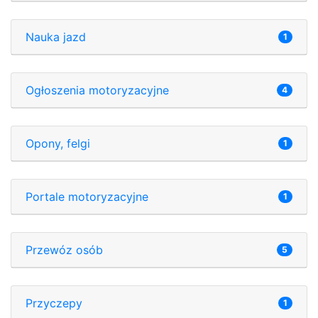
Nauka jazd
1
Ogłoszenia motoryzacyjne
4
Opony, felgi
1
Portale motoryzacyjne
1
Przewóz osób
5
Przyczepy
1