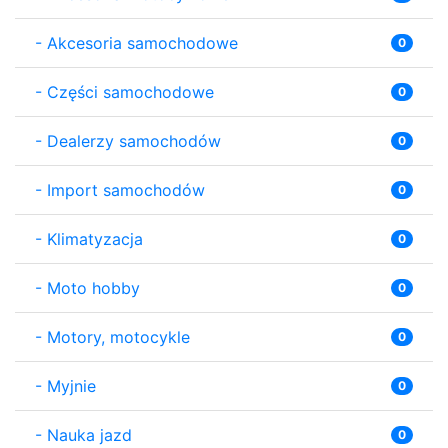
-
Akcesoria samochodowe
0
-
Części samochodowe
0
-
Dealerzy samochodów
0
-
Import samochodów
0
-
Klimatyzacja
0
-
Moto hobby
0
-
Motory, motocykle
0
-
Myjnie
0
-
Nauka jazd
0