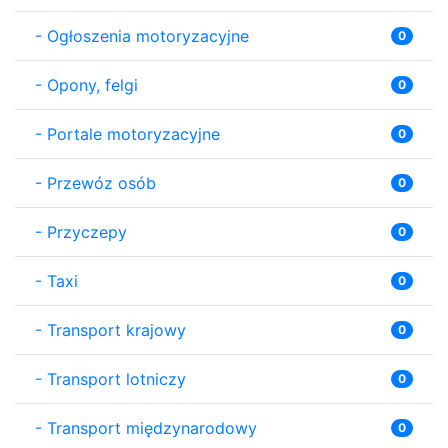
-
Ogłoszenia motoryzacyjne
0
-
Opony, felgi
0
-
Portale motoryzacyjne
0
-
Przewóz osób
0
-
Przyczepy
0
-
Taxi
0
-
Transport krajowy
0
-
Transport lotniczy
0
-
Transport międzynarodowy
0