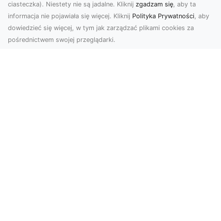
ciasteczka). Niestety nie są jadalne. Kliknij
zgadzam się
, aby ta
informacja nie pojawiała się więcej. Kliknij
Polityka Prywatności
, aby
dowiedzieć się więcej, w tym jak zarządzać plikami cookies za
pośrednictwem swojej przeglądarki.
Zdjęcia z drona Tarnów – jak wyróżnić
swoją ofertę?
W dobie wizualnej komunikacji, zdjęcia z lotu
ptaka stają się nieocenionym narzędziem dla firm
i o...