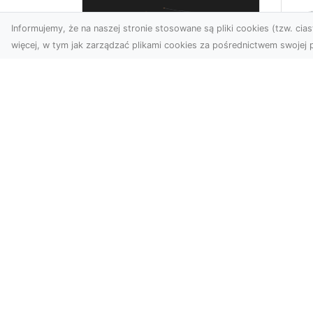
Informujemy, że na naszej stronie stosowane są pliki cookies (tzw. ciast
więcej, w tym jak zarządzać plikami cookies za pośrednictwem swojej p
Us
Zdjęcia z drona
Pr
Tarnów – jak wyróżnić
Te
swoją ofertę?
Pr
Ws
W dobie wizualnej
T
komunikacji, zdjęcia z lotu
ptaka stają się
Ni
nieocenionym narzędziem
Bu
dla firm i o...
Ta
ro
inw
151.pl - nowoczesny katalog stron