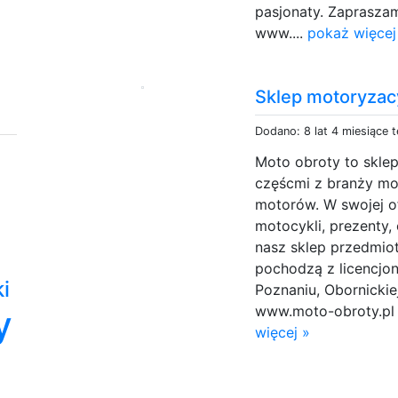
pasjonaty. Zaprasza
www....
pokaż więcej
Sklep motoryzac
Dodano: 8 lat 4 miesiące 
Moto obroty to sklep
częścmi z branży mo
motorów. W swojej o
motocykli, prezenty,
nasz sklep przedmio
pochodzą z licencjon
ki
Poznaniu, Obornickiej
www.moto-obroty.pl l
y
więcej »