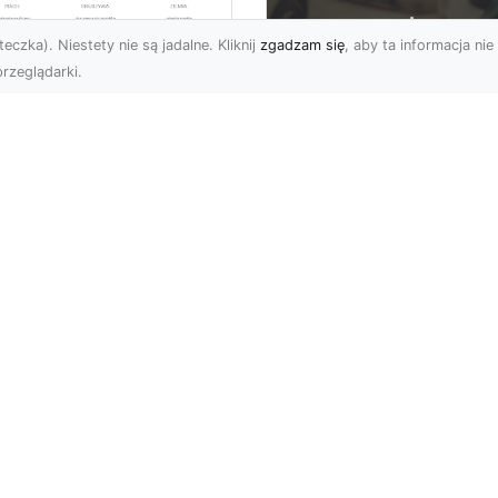
eczka). Niestety nie są jadalne. Kliknij
zgadzam się
, aby ta informacja nie 
rzeglądarki.
ługi Niwelacji i
zygotowania
FHU XMar –
renu w Radomiu –
Profesjonalna Pom
ofesjonalne
Drogowa dla
parcie od MA-
Kierowców w
RANS
Radomiu i Okolicac
welacja Terenów pod
Kompleksowe Usługi
dowę – Dlaczego Jest
Pomocy Drogowej – FH
k Ważna? Przed
XMar Nagła awaria na
zpoczęciem każdej
drodze to sytuacja, któr
estycji budo...
każdy ki...
Subskrybuj newslette