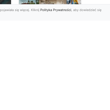
pojawiała się więcej. Kliknij
Polityka Prywatności
, aby dowiedzieć się
Pora na zmiany w
oc
czterech ścianach!
Kiedy przychodzi taki
moment, w którym
h
rozglądamy się po
wnętrzach naszego domu
U
lub mieszkania i...
ej
r