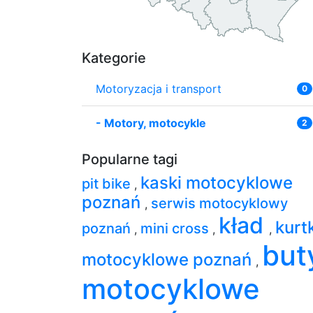
Kategorie
Motoryzacja i transport
0
-
Motory, motocykle
2
Popularne tagi
kaski motocyklowe
pit bike
,
poznań
serwis motocyklowy
,
kład
kurt
poznań
mini cross
,
,
,
but
motocyklowe poznań
,
motocyklowe