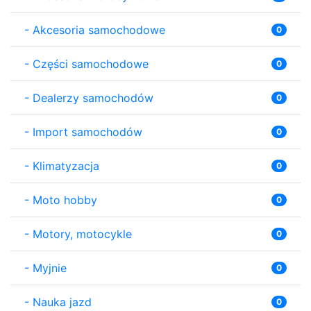
-
Akcesoria samochodowe
0
-
Części samochodowe
0
-
Dealerzy samochodów
0
-
Import samochodów
0
-
Klimatyzacja
0
-
Moto hobby
0
-
Motory, motocykle
0
-
Myjnie
0
-
Nauka jazd
0