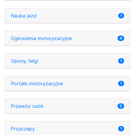
Nauka jazd
1
Ogłoszenia motoryzacyjne
4
Opony, felgi
1
Portale motoryzacyjne
1
Przewóz osób
5
Przyczepy
1