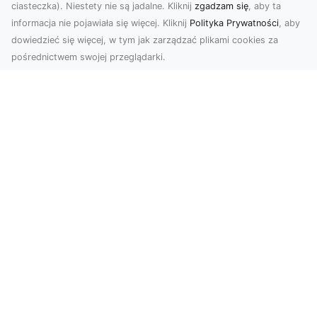
ciasteczka). Niestety nie są jadalne. Kliknij
zgadzam się
, aby ta
informacja nie pojawiała się więcej. Kliknij
Polityka Prywatności
, aby
dowiedzieć się więcej, w tym jak zarządzać plikami cookies za
pośrednictwem swojej przeglądarki.
Zdjęcia z drona Tarnów – jak wyróżnić
swoją ofertę?
W dobie wizualnej komunikacji, zdjęcia z lotu
ptaka stają się nieocenionym narzędziem dla firm
i o...