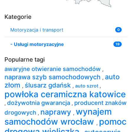
Kategorie
Motoryzacja i transport
0
-
Usługi motoryzacyjne
19
Popularne tagi
awaryjne otwieranie samochodów
,
auto
naprawa szyb samochodowych
,
złom
ślusarz gdańsk
,
,
auto szrot
,
powłoka ceramiczna katowice
dożywotnia gwarancja
producent znaków
,
,
wynajem
naprawy
drogowych
,
,
samochodów wrocław
pomoc
,
drogowa wieliczka