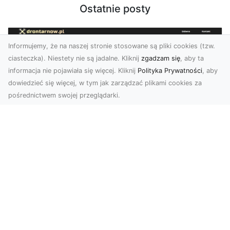
Ostatnie posty
Informujemy, że na naszej stronie stosowane są pliki cookies (tzw.
ciasteczka). Niestety nie są jadalne. Kliknij
zgadzam się
, aby ta
informacja nie pojawiała się więcej. Kliknij
Polityka Prywatności
, aby
dowiedzieć się więcej, w tym jak zarządzać plikami cookies za
pośrednictwem swojej przeglądarki.
Zdjęcia z drona Tarnów – jak wyróżnić
swoją ofertę?
W dobie wizualnej komunikacji, zdjęcia z lotu
ptaka stają się nieocenionym narzędziem dla firm
i o...