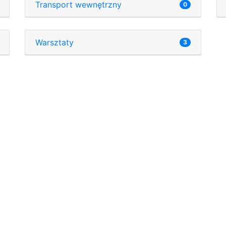
Transport wewnętrzny
0
Warsztaty
3