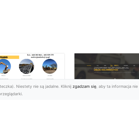
eczka). Niestety nie są jadalne. Kliknij
zgadzam się
, aby ta informacja nie 
rzeglądarki.
ługi Niwelacji i
zygotowania
FHU XMar –
renu w Radomiu –
Profesjonalna Pom
ofesjonalne
Drogowa dla
parcie od MA-
Kierowców w