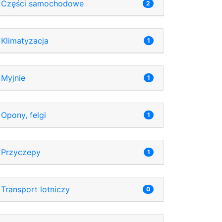
Części samochodowe
2
Klimatyzacja
1
Myjnie
1
Opony, felgi
1
Przyczepy
1
Transport lotniczy
0