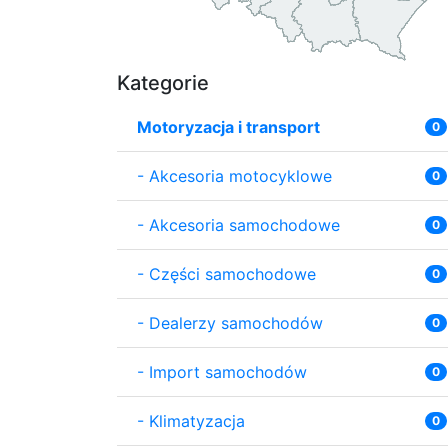
Kategorie
Motoryzacja i transport
0
-
Akcesoria motocyklowe
0
-
Akcesoria samochodowe
0
-
Części samochodowe
0
-
Dealerzy samochodów
0
-
Import samochodów
0
-
Klimatyzacja
0