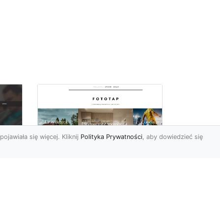
pojawiała się więcej. Kliknij
Polityka Prywatności
, aby dowiedzieć się
Pora na zmiany w
oc
czterech ścianach!
Kiedy przychodzi taki