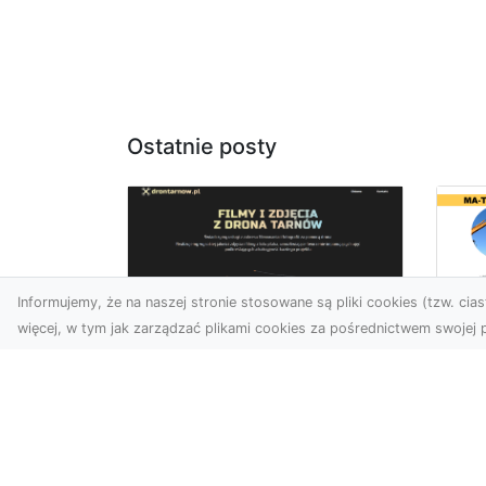
Ostatnie posty
Informujemy, że na naszej stronie stosowane są pliki cookies (tzw. ciast
więcej, w tym jak zarządzać plikami cookies za pośrednictwem swojej p
Us
Zdjęcia z drona
Pr
Tarnów – jak wyróżnić
Te
swoją ofertę?
Pr
Ws
W dobie wizualnej