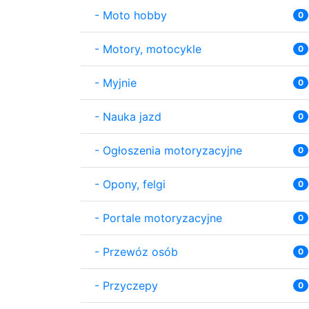
-
Moto hobby
0
-
Motory, motocykle
0
-
Myjnie
0
-
Nauka jazd
0
-
Ogłoszenia motoryzacyjne
0
-
Opony, felgi
0
-
Portale motoryzacyjne
0
-
Przewóz osób
0
-
Przyczepy
0