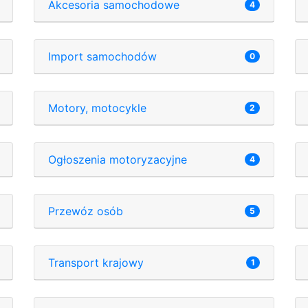
Akcesoria samochodowe
4
Import samochodów
0
Motory, motocykle
2
Ogłoszenia motoryzacyjne
4
Przewóz osób
5
Transport krajowy
1