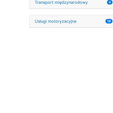
Transport międzynarodowy
4
Usługi motoryzacyjne
19