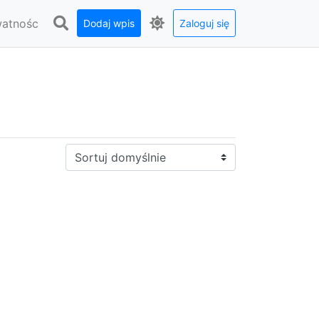
watnośc
Dodaj wpis
Zaloguj się
Sortuj: