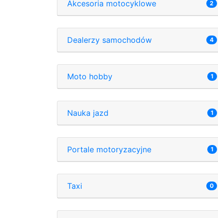
Akcesoria motocyklowe
2
Dealerzy samochodów
4
Moto hobby
1
Nauka jazd
1
Portale motoryzacyjne
1
Taxi
0