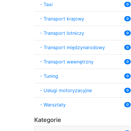
-
Taxi
0
-
Transport krajowy
0
-
Transport lotniczy
0
-
Transport międzynarodowy
0
-
Transport wewnętrzny
0
-
Tuning
0
-
Usługi motoryzacyjne
0
-
Warsztaty
0
Kategorie