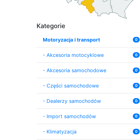
Kategorie
Motoryzacja i transport
0
-
Akcesoria motocyklowe
0
-
Akcesoria samochodowe
0
-
Części samochodowe
0
-
Dealerzy samochodów
0
-
Import samochodów
0
-
Klimatyzacja
0