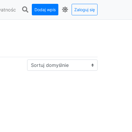
watnośc
Dodaj wpis
Zaloguj się
Sortuj: