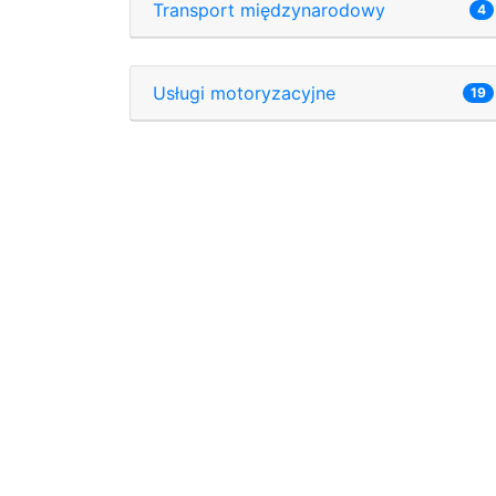
Transport międzynarodowy
4
Usługi motoryzacyjne
19