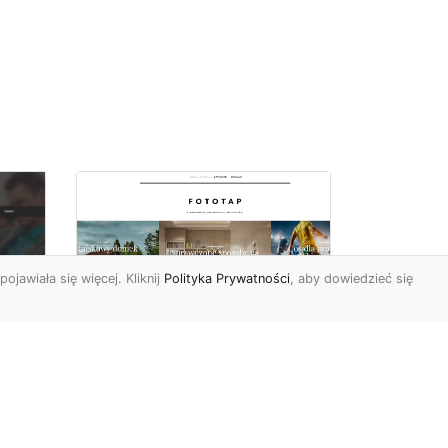
pojawiała się więcej. Kliknij
Polityka Prywatności
, aby dowiedzieć się
Pora na zmiany w
oc
czterech ścianach!
Kiedy przychodzi taki