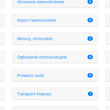
Akcesoria samochodowe
4
Import samochodów
0
Motory, motocykle
2
Ogłoszenia motoryzacyjne
4
Przewóz osób
5
Transport krajowy
1