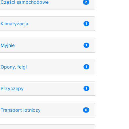
Części samochodowe
2
Klimatyzacja
1
Myjnie
1
Opony, felgi
1
Przyczepy
1
Transport lotniczy
0