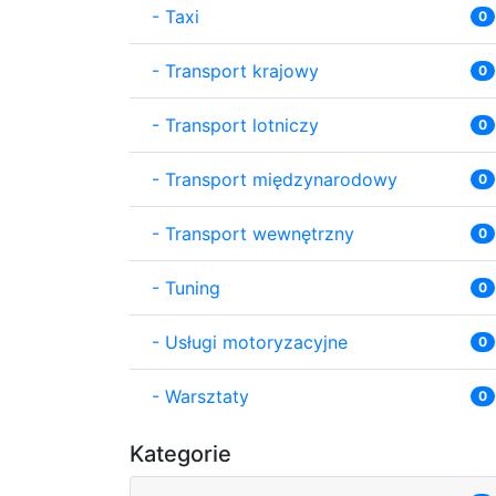
-
Taxi
0
-
Transport krajowy
0
-
Transport lotniczy
0
-
Transport międzynarodowy
0
-
Transport wewnętrzny
0
-
Tuning
0
-
Usługi motoryzacyjne
0
-
Warsztaty
0
Kategorie