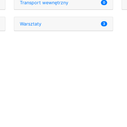
Transport wewnętrzny
0
Warsztaty
3