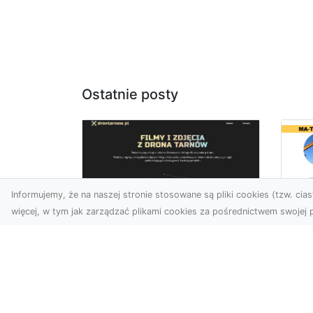
Ostatnie posty
Informujemy, że na naszej stronie stosowane są pliki cookies (tzw. ciast
więcej, w tym jak zarządzać plikami cookies za pośrednictwem swojej p
Us
Zdjęcia z drona
Pr
Tarnów – jak wyróżnić
Te
swoją ofertę?
Pr
Ws
W dobie wizualnej