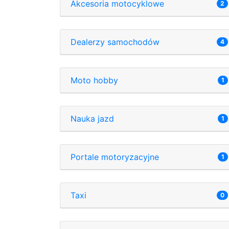
Akcesoria motocyklowe
2
Dealerzy samochodów
4
Moto hobby
1
Nauka jazd
1
Portale motoryzacyjne
1
Taxi
0