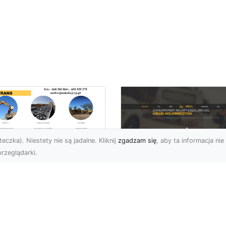
eczka). Niestety nie są jadalne. Kliknij
zgadzam się
, aby ta informacja nie 
rzeglądarki.
ługi Niwelacji i
zygotowania
FHU XMar –
renu w Radomiu –
Profesjonalna Pom
ofesjonalne
Drogowa dla
parcie od MA-
Kierowców w