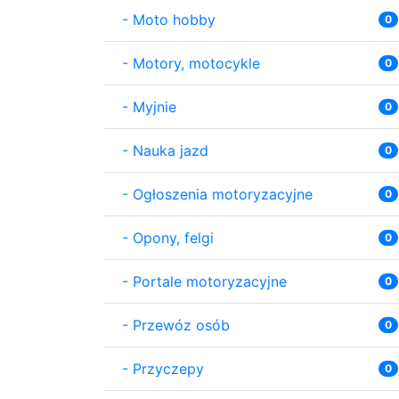
-
Moto hobby
0
-
Motory, motocykle
0
-
Myjnie
0
-
Nauka jazd
0
-
Ogłoszenia motoryzacyjne
0
-
Opony, felgi
0
-
Portale motoryzacyjne
0
-
Przewóz osób
0
-
Przyczepy
0