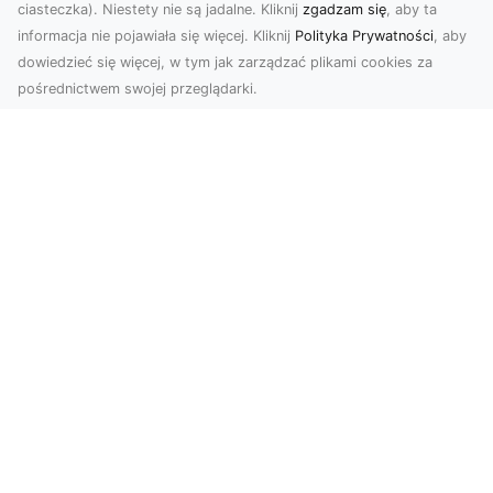
ciasteczka). Niestety nie są jadalne. Kliknij
zgadzam się
, aby ta
informacja nie pojawiała się więcej. Kliknij
Polityka Prywatności
, aby
dowiedzieć się więcej, w tym jak zarządzać plikami cookies za
pośrednictwem swojej przeglądarki.
Zdjęcia z drona Tarnów – jak wyróżnić
swoją ofertę?
W dobie wizualnej komunikacji, zdjęcia z lotu
ptaka stają się nieocenionym narzędziem dla firm
i o...