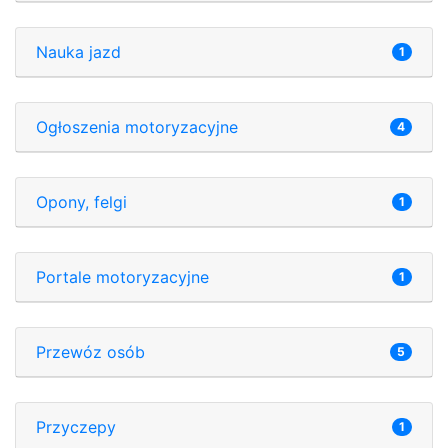
Nauka jazd
1
Ogłoszenia motoryzacyjne
4
Opony, felgi
1
Portale motoryzacyjne
1
Przewóz osób
5
Przyczepy
1