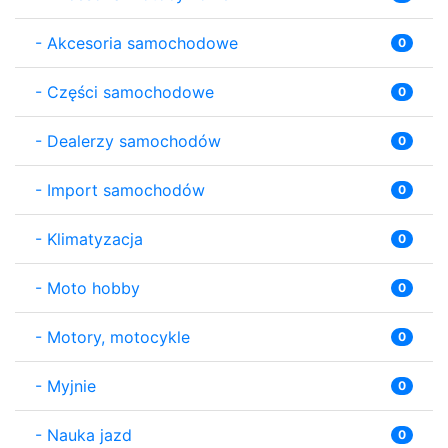
-
Akcesoria samochodowe
0
-
Części samochodowe
0
-
Dealerzy samochodów
0
-
Import samochodów
0
-
Klimatyzacja
0
-
Moto hobby
0
-
Motory, motocykle
0
-
Myjnie
0
-
Nauka jazd
0