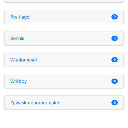
Rtv i agd
0
Sennik
0
Wiadomości
0
Wróżby
4
Zjawiska paranormalne
0