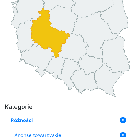
Kategorie
Różności
0
-
Anonse towarzyskie
0