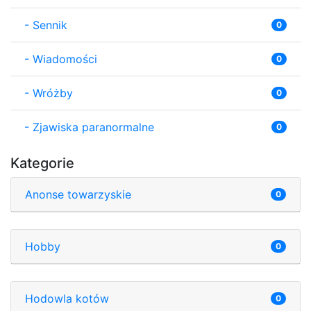
-
Sennik
0
-
Wiadomości
0
-
Wróżby
0
-
Zjawiska paranormalne
0
Kategorie
Anonse towarzyskie
0
Hobby
0
Hodowla kotów
0