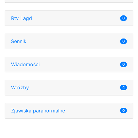
Rtv i agd
0
Sennik
0
Wiadomości
0
Wróżby
4
Zjawiska paranormalne
0