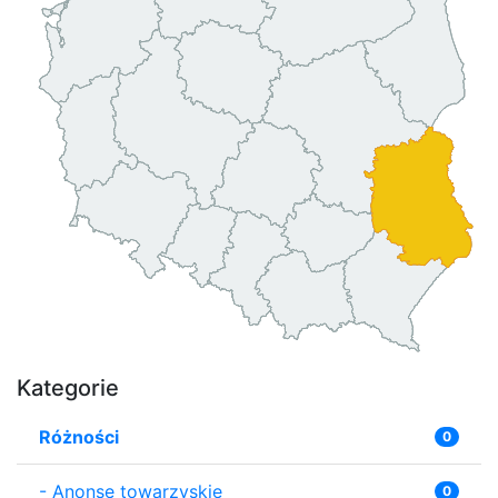
Kategorie
Różności
0
-
Anonse towarzyskie
0