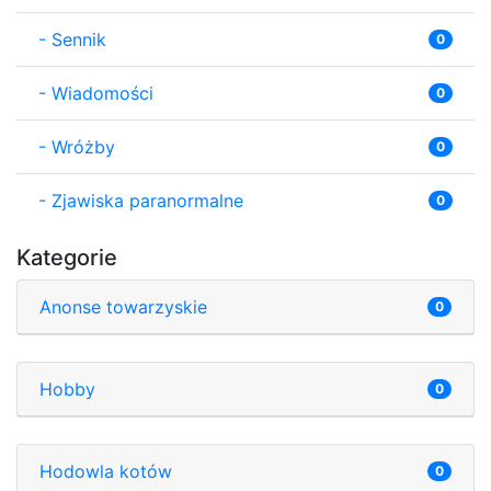
-
Sennik
0
-
Wiadomości
0
-
Wróżby
0
-
Zjawiska paranormalne
0
Kategorie
Anonse towarzyskie
0
Hobby
0
Hodowla kotów
0