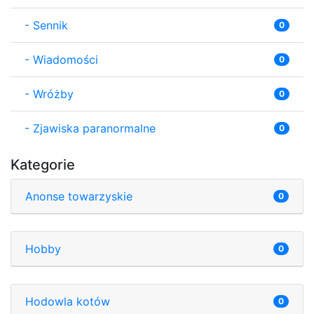
-
Sennik
0
-
Wiadomości
0
-
Wróżby
0
-
Zjawiska paranormalne
0
Kategorie
Anonse towarzyskie
0
Hobby
0
Hodowla kotów
0