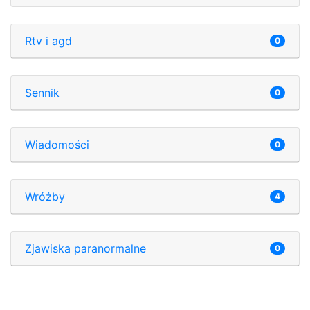
Rtv i agd
0
Sennik
0
Wiadomości
0
Wróżby
4
Zjawiska paranormalne
0