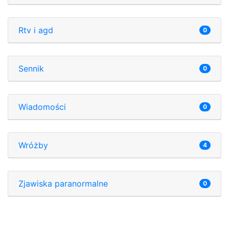
Rtv i agd
0
Sennik
0
Wiadomości
0
Wróżby
4
Zjawiska paranormalne
0