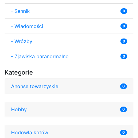
-
Sennik
0
-
Wiadomości
0
-
Wróżby
0
-
Zjawiska paranormalne
0
Kategorie
Anonse towarzyskie
0
Hobby
0
Hodowla kotów
0