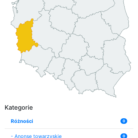
Kategorie
Różności
0
-
Anonse towarzyskie
0