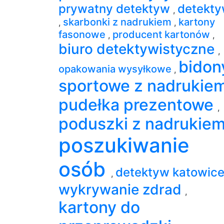
prywatny detektyw
detekt
,
skarbonki z nadrukiem
kartony
,
,
fasonowe
producent kartonów
,
,
biuro detektywistyczne
,
bidon
opakowania wysyłkowe
,
sportowe z nadrukie
pudełka prezentowe
,
poduszki z nadrukie
poszukiwanie
osób
detektyw katowic
,
wykrywanie zdrad
,
kartony do