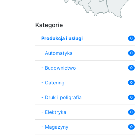
Kategorie
Produkcja i usługi
0
-
Automatyka
0
-
Budownictwo
0
-
Catering
0
-
Druk i poligrafia
0
-
Elektryka
0
-
Magazyny
0