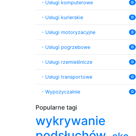
-
Usługi komputerowe
0
-
Usługi kurierskie
0
-
Usługi motoryzacyjne
0
-
Usługi pogrzebowe
0
-
Usługi rzemieślnicze
0
-
Usługi transportowe
0
-
Wypożyczalnie
0
Popularne tagi
wykrywanie
podsłuchów