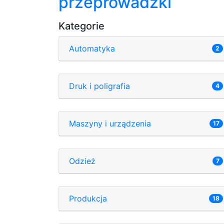
przeprowadzki
Kategorie
Automatyka
2
Druk i poligrafia
4
Maszyny i urządzenia
17
Odzież
7
Produkcja
18