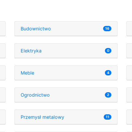
Budownictwo
16
Elektryka
0
Meble
4
Ogrodnictwo
2
Przemysł metalowy
11