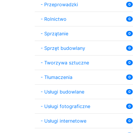
-
Przeprowadzki
0
-
Rolnictwo
0
-
Sprzątanie
0
-
Sprzęt budowlany
0
-
Tworzywa sztuczne
0
-
Tłumaczenia
0
-
Usługi budowlane
0
-
Usługi fotograficzne
0
-
Usługi internetowe
0