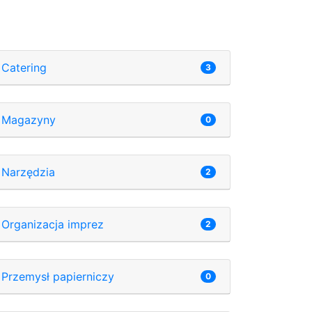
Catering
3
Magazyny
0
Narzędzia
2
Organizacja imprez
2
Przemysł papierniczy
0