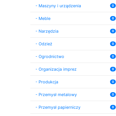
-
Maszyny i urządzenia
0
-
Meble
0
-
Narzędzia
0
-
Odzież
0
-
Ogrodnictwo
0
-
Organizacja imprez
0
-
Produkcja
0
-
Przemysł metalowy
0
-
Przemysł papierniczy
0