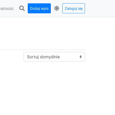
watnośc
Dodaj wpis
Zaloguj się
Sortuj: