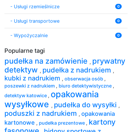
-
Usługi rzemieślnicze
0
-
Usługi transportowe
0
-
Wypożyczalnie
0
Popularne tagi
pudełka na zamówienie
prywatny
,
detektyw
pudełka z nadrukiem
,
,
kubki z nadrukiem
,
obserwacja osób
,
poszewki z nadrukiem
,
biuro detektywistyczne
,
opakowania
detektyw katowice
,
wysyłkowe
pudełka do wysyłki
,
,
poduszki z nadrukiem
opakowania
,
kartony
kartonowe
,
pudełka prezentowe
,
fasonowe
bidony sportowe z
,