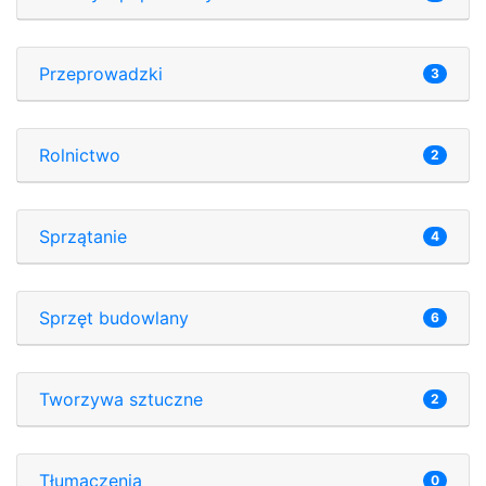
Przeprowadzki
3
Rolnictwo
2
Sprzątanie
4
Sprzęt budowlany
6
Tworzywa sztuczne
2
Tłumaczenia
0