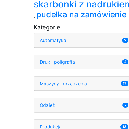
skarbonki z nadrukie
pudełka na zamówienie
,
Kategorie
Automatyka
2
Druk i poligrafia
4
Maszyny i urządzenia
17
Odzież
7
Produkcja
18