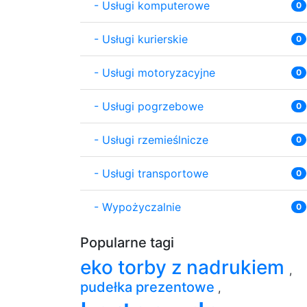
-
Usługi komputerowe
0
-
Usługi kurierskie
0
-
Usługi motoryzacyjne
0
-
Usługi pogrzebowe
0
-
Usługi rzemieślnicze
0
-
Usługi transportowe
0
-
Wypożyczalnie
0
Popularne tagi
eko torby z nadrukiem
,
pudełka prezentowe
,