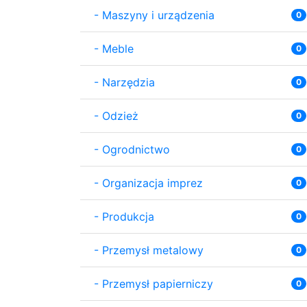
-
Maszyny i urządzenia
0
-
Meble
0
-
Narzędzia
0
-
Odzież
0
-
Ogrodnictwo
0
-
Organizacja imprez
0
-
Produkcja
0
-
Przemysł metalowy
0
-
Przemysł papierniczy
0