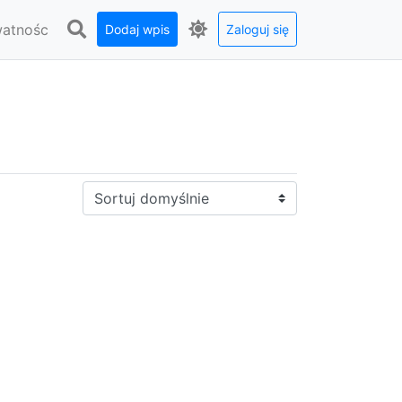
watnośc
Dodaj wpis
Zaloguj się
Sortuj: