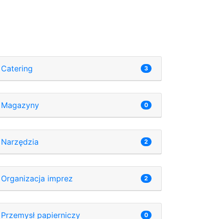
Catering
3
Magazyny
0
Narzędzia
2
Organizacja imprez
2
Przemysł papierniczy
0