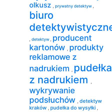
olkusz
,
prywatny detektyw
,
biuro
detektywistyczn
producent
,
detektyw
,
kartonów
produkty
,
reklamowe z
pudełka
nadrukiem
,
z nadrukiem
,
wykrywanie
podsłuchów
detektyw
,
kraków
pudełka do wysyłki
,
,