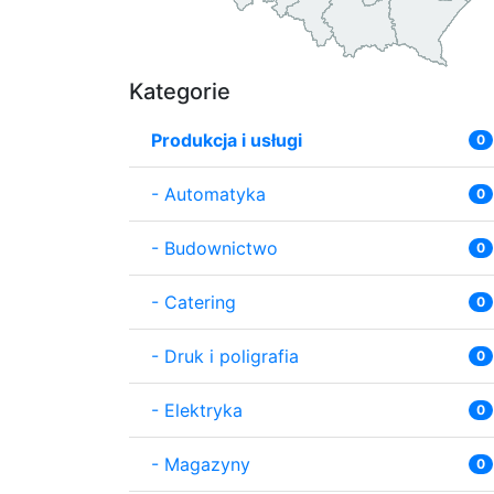
Kategorie
Produkcja i usługi
0
-
Automatyka
0
-
Budownictwo
0
-
Catering
0
-
Druk i poligrafia
0
-
Elektryka
0
-
Magazyny
0