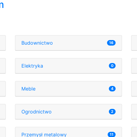
m
Budownictwo
16
Elektryka
0
Meble
4
Ogrodnictwo
2
Przemysł metalowy
11