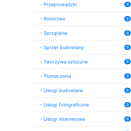
-
Przeprowadzki
0
-
Rolnictwo
0
-
Sprzątanie
0
-
Sprzęt budowlany
0
-
Tworzywa sztuczne
0
-
Tłumaczenia
0
-
Usługi budowlane
0
-
Usługi fotograficzne
0
-
Usługi internetowe
0