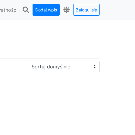
watnośc
Dodaj wpis
Zaloguj się
Sortuj: