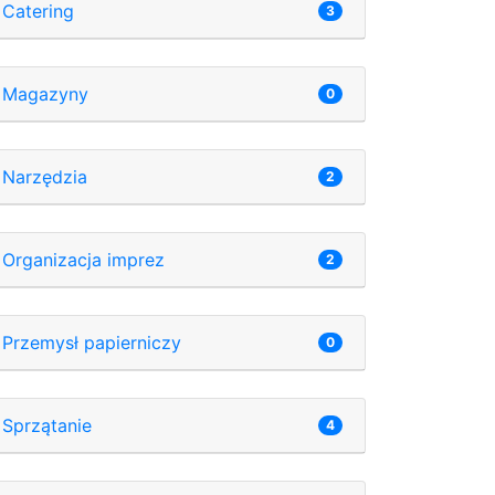
Catering
3
Magazyny
0
Narzędzia
2
Organizacja imprez
2
Przemysł papierniczy
0
Sprzątanie
4