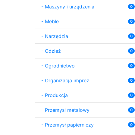
-
Maszyny i urządzenia
0
-
Meble
0
-
Narzędzia
0
-
Odzież
0
-
Ogrodnictwo
0
-
Organizacja imprez
0
-
Produkcja
0
-
Przemysł metalowy
0
-
Przemysł papierniczy
0