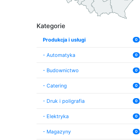
Kategorie
Produkcja i usługi
0
-
Automatyka
0
-
Budownictwo
0
-
Catering
0
-
Druk i poligrafia
0
-
Elektryka
0
-
Magazyny
0