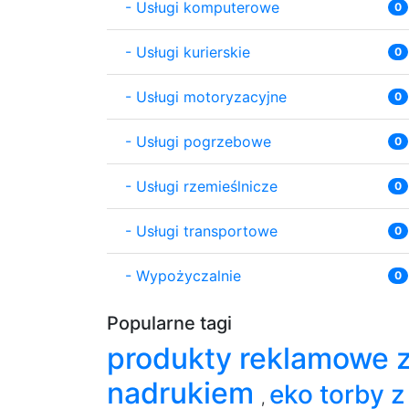
-
Usługi komputerowe
0
-
Usługi kurierskie
0
-
Usługi motoryzacyjne
0
-
Usługi pogrzebowe
0
-
Usługi rzemieślnicze
0
-
Usługi transportowe
0
-
Wypożyczalnie
0
Popularne tagi
produkty reklamowe 
nadrukiem
eko torby z
,