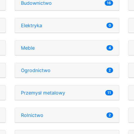
Budownictwo
16
Elektryka
0
Meble
4
Ogrodnictwo
2
Przemysł metalowy
11
Rolnictwo
2