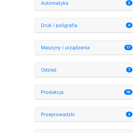
Automatyka
2
Druk i poligrafia
4
Maszyny i urządzenia
17
Odzież
7
Produkcja
18
Przeprowadzki
3