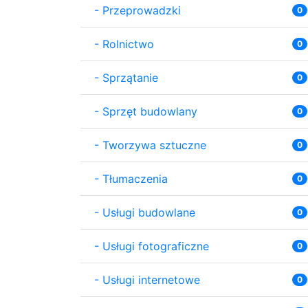
-
Przeprowadzki
0
-
Rolnictwo
0
-
Sprzątanie
0
-
Sprzęt budowlany
0
-
Tworzywa sztuczne
0
-
Tłumaczenia
0
-
Usługi budowlane
0
-
Usługi fotograficzne
0
-
Usługi internetowe
0