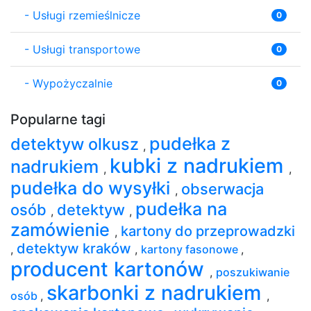
-
Usługi rzemieślnicze
0
-
Usługi transportowe
0
-
Wypożyczalnie
0
Popularne tagi
pudełka z
detektyw olkusz
,
kubki z nadrukiem
nadrukiem
,
,
pudełka do wysyłki
obserwacja
,
pudełka na
osób
detektyw
,
,
zamówienie
kartony do przeprowadzki
,
detektyw kraków
,
,
kartony fasonowe
,
producent kartonów
,
poszukiwanie
skarbonki z nadrukiem
osób
,
,