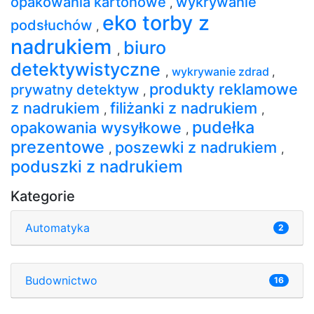
opakowania kartonowe
wykrywanie
,
eko torby z
podsłuchów
,
nadrukiem
biuro
,
detektywistyczne
,
wykrywanie zdrad
,
produkty reklamowe
prywatny detektyw
,
z nadrukiem
filiżanki z nadrukiem
,
,
pudełka
opakowania wysyłkowe
,
prezentowe
poszewki z nadrukiem
,
,
poduszki z nadrukiem
Kategorie
Automatyka
2
Budownictwo
16