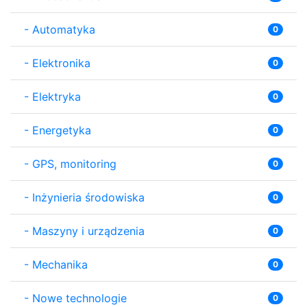
-
Automatyka
0
-
Elektronika
0
-
Elektryka
0
-
Energetyka
0
-
GPS, monitoring
0
-
Inżynieria środowiska
0
-
Maszyny i urządzenia
0
-
Mechanika
0
-
Nowe technologie
0