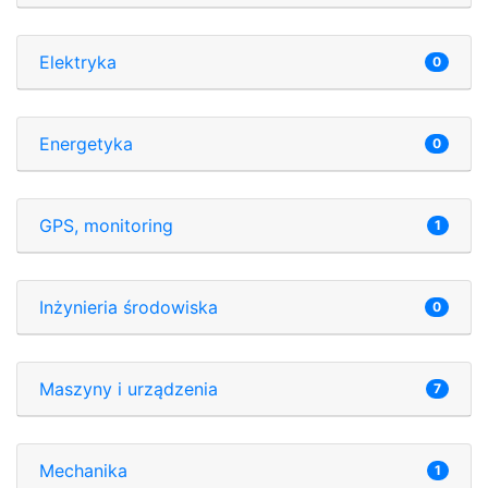
Elektryka
0
Energetyka
0
GPS, monitoring
1
Inżynieria środowiska
0
Maszyny i urządzenia
7
Mechanika
1