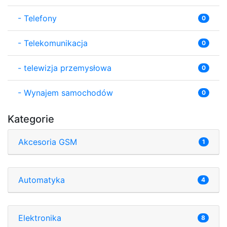
-
Telefony
0
-
Telekomunikacja
0
-
telewizja przemysłowa
0
-
Wynajem samochodów
0
Kategorie
Akcesoria GSM
1
Automatyka
4
Elektronika
8