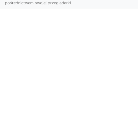
pośrednictwem swojej przeglądarki.
Zdjęcia z drona Tarnów – jak wyróżnić
swoją ofertę?
W dobie wizualnej komunikacji, zdjęcia z lotu
ptaka stają się nieocenionym narzędziem dla firm
i o...