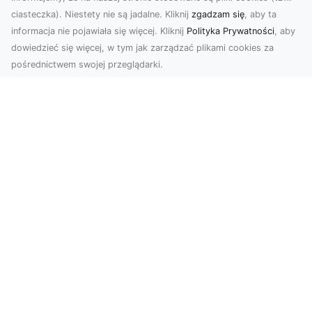
ciasteczka). Niestety nie są jadalne. Kliknij
zgadzam się
, aby ta
informacja nie pojawiała się więcej. Kliknij
Polityka Prywatności
, aby
dowiedzieć się więcej, w tym jak zarządzać plikami cookies za
pośrednictwem swojej przeglądarki.
Zdjęcia z drona Tarnów – jak wyróżnić
swoją ofertę?
W dobie wizualnej komunikacji, zdjęcia z lotu
ptaka stają się nieocenionym narzędziem dla firm
i o...