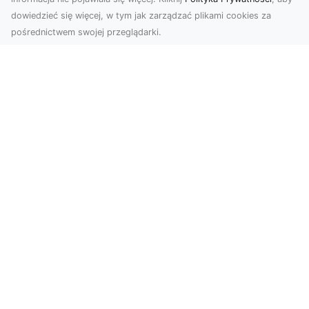
dowiedzieć się więcej, w tym jak zarządzać plikami cookies za
pośrednictwem swojej przeglądarki.
Zdjęcia z drona Tarnów – jak wyróżnić
swoją ofertę?
W dobie wizualnej komunikacji, zdjęcia z lotu
ptaka stają się nieocenionym narzędziem dla firm
i o...