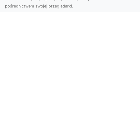
pośrednictwem swojej przeglądarki.
Zdjęcia z drona Tarnów – jak wyróżnić
swoją ofertę?
W dobie wizualnej komunikacji, zdjęcia z lotu
ptaka stają się nieocenionym narzędziem dla firm
i o...