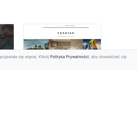
pojawiała się więcej. Kliknij
Polityka Prywatności
, aby dowiedzieć się
Pora na zmiany w
oc
czterech ścianach!
Kiedy przychodzi taki
moment, w którym
h
rozglądamy się po
wnętrzach naszego domu
U
lub mieszkania i...