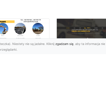
eczka). Niestety nie są jadalne. Kliknij
zgadzam się
, aby ta informacja nie 
rzeglądarki.
ługi Niwelacji i
zygotowania
FHU XMar –
renu w Radomiu –
Profesjonalna Pom
ofesjonalne
Drogowa dla
parcie od MA-
Kierowców w
RANS
Radomiu i Okolicac
welacja Terenów pod
Kompleksowe Usługi
dowę – Dlaczego Jest
Pomocy Drogowej – FH
k Ważna? Przed