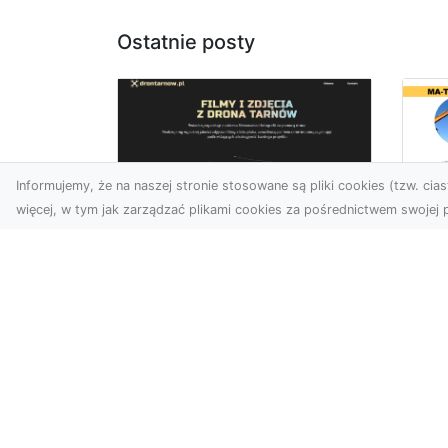
Ostatnie posty
Informujemy, że na naszej stronie stosowane są pliki cookies (tzw. ciast
więcej, w tym jak zarządzać plikami cookies za pośrednictwem swojej p
Us
Zdjęcia z drona
Pr
Tarnów – jak wyróżnić
Te
swoją ofertę?
Pr
Ws
W dobie wizualnej
T
komunikacji, zdjęcia z lotu
ptaka stają się
Ni
nieocenionym narzędziem
Bu
dla firm i o...
Ta