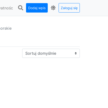
watnośc
Dodaj wpis
Zaloguj się
orskie
Sortuj: