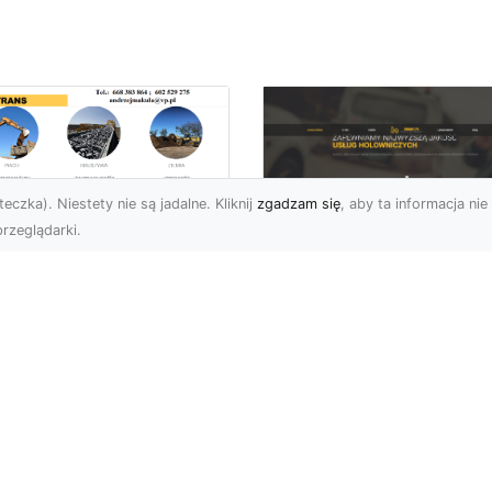
eczka). Niestety nie są jadalne. Kliknij
zgadzam się
, aby ta informacja nie 
rzeglądarki.
ługi Niwelacji i
zygotowania
FHU XMar –
renu w Radomiu –
Profesjonalna Pom
ofesjonalne
Drogowa dla
parcie od MA-
Kierowców w
RANS
Radomiu i Okolicac
welacja Terenów pod
Kompleksowe Usługi
dowę – Dlaczego Jest
Pomocy Drogowej – FH
k Ważna? Przed