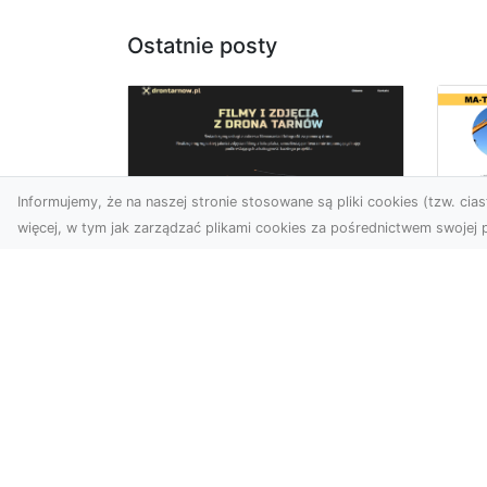
Ostatnie posty
Informujemy, że na naszej stronie stosowane są pliki cookies (tzw. ciast
więcej, w tym jak zarządzać plikami cookies za pośrednictwem swojej p
Us
Zdjęcia z drona
Pr
Tarnów – jak wyróżnić
Te
swoją ofertę?
Pr
Ws
W dobie wizualnej
T
komunikacji, zdjęcia z lotu
ptaka stają się
Ni
nieocenionym narzędziem
Bu
dla firm i o...
Ta