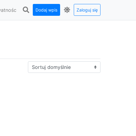
watnośc
Dodaj wpis
Zaloguj się
Sortuj: