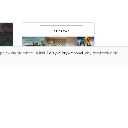
pojawiała się więcej. Kliknij
Polityka Prywatności
, aby dowiedzieć się
Pora na zmiany w
oc
czterech ścianach!
Kiedy przychodzi taki
moment, w którym
h
rozglądamy się po
wnętrzach naszego domu
U
lub mieszkania i...