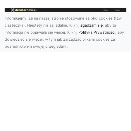
Informujemy, że na naszej stronie stosowane są pliki cookies (tzw.
ciasteczka). Niestety nie są jadalne. Kliknij
zgadzam się
, aby ta
informacja nie pojawiała się więcej. Kliknij
Polityka Prywatności
, aby
dowiedzieć się więcej, w tym jak zarządzać plikami cookies za
pośrednictwem swojej przeglądarki.
Zdjęcia z drona Tarnów – jak wyróżnić
swoją ofertę?
W dobie wizualnej komunikacji, zdjęcia z lotu
ptaka stają się nieocenionym narzędziem dla firm
i o...