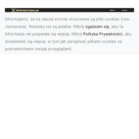
Informujemy, że na naszej stronie stosowane są pliki cookies (tzw.
ciasteczka). Niestety nie są jadalne. Kliknij
zgadzam się
, aby ta
informacja nie pojawiała się więcej. Kliknij
Polityka Prywatności
, aby
dowiedzieć się więcej, w tym jak zarządzać plikami cookies za
pośrednictwem swojej przeglądarki.
Zdjęcia z drona Tarnów – jak wyróżnić
swoją ofertę?
W dobie wizualnej komunikacji, zdjęcia z lotu
ptaka stają się nieocenionym narzędziem dla firm
i o...