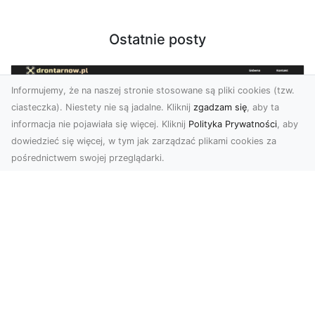
Ostatnie posty
Informujemy, że na naszej stronie stosowane są pliki cookies (tzw.
ciasteczka). Niestety nie są jadalne. Kliknij
zgadzam się
, aby ta
informacja nie pojawiała się więcej. Kliknij
Polityka Prywatności
, aby
dowiedzieć się więcej, w tym jak zarządzać plikami cookies za
pośrednictwem swojej przeglądarki.
Zdjęcia z drona Tarnów – jak wyróżnić
swoją ofertę?
W dobie wizualnej komunikacji, zdjęcia z lotu
ptaka stają się nieocenionym narzędziem dla firm