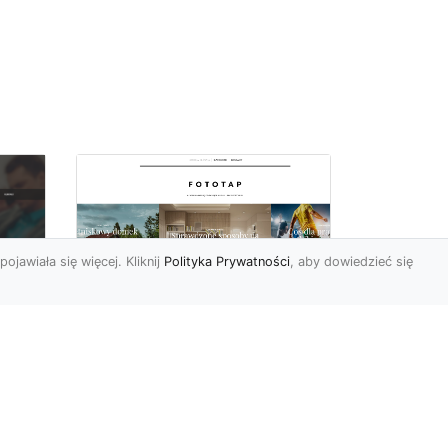
pojawiała się więcej. Kliknij
Polityka Prywatności
, aby dowiedzieć się
Pora na zmiany w
oc
czterech ścianach!
Kiedy przychodzi taki
moment, w którym
h