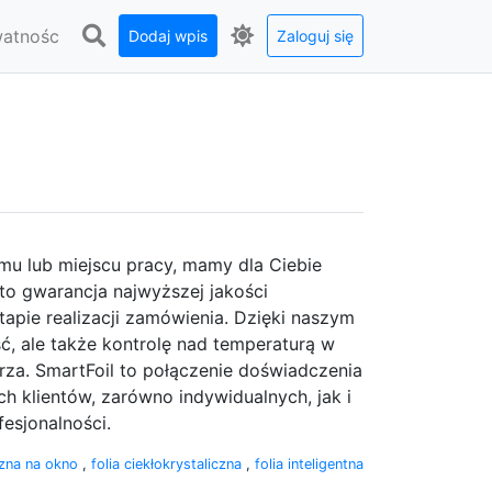
watnośc
Dodaj wpis
Zaloguj się
mu lub miejscu pracy, mamy dla Ciebie
 to gwarancja najwyższej jakości
pie realizacji zamówienia. Dzięki naszym
ć, ale także kontrolę nad temperaturą w
za. SmartFoil to połączenie doświadczenia
h klientów, zarówno indywidualnych, jak i
esjonalności.
yczna na okno
,
folia ciekłokrystaliczna
,
folia inteligentna