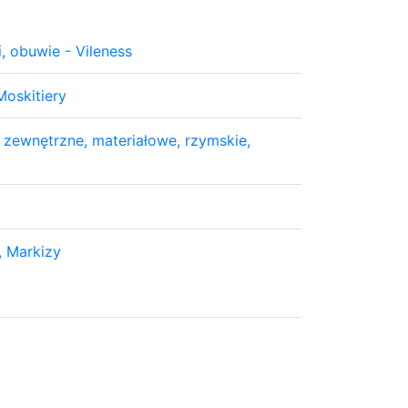
i, obuwie - Vileness
 Moskitiery
 zewnętrzne, materiałowe, rzymskie,
y, Markizy