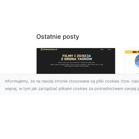
Ostatnie posty
Informujemy, że na naszej stronie stosowane są pliki cookies (tzw. ciast
więcej, w tym jak zarządzać plikami cookies za pośrednictwem swojej p
Us
Zdjęcia z drona
Pr
Tarnów – jak wyróżnić
Te
swoją ofertę?
Pr
Ws
W dobie wizualnej
T
komunikacji, zdjęcia z lotu