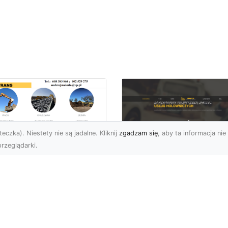
eczka). Niestety nie są jadalne. Kliknij
zgadzam się
, aby ta informacja nie 
rzeglądarki.
ługi Niwelacji i
zygotowania
FHU XMar –
renu w Radomiu –
Profesjonalna Pom
ofesjonalne
Drogowa dla
parcie od MA-
Kierowców w
RANS
Radomiu i Okolicac