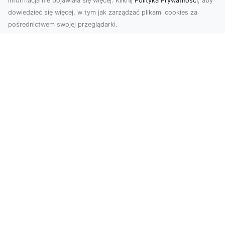
informacja nie pojawiała się więcej. Kliknij
Polityka Prywatności
, aby
dowiedzieć się więcej, w tym jak zarządzać plikami cookies za
pośrednictwem swojej przeglądarki.
Zdjęcia z drona Tarnów – jak wyróżnić
swoją ofertę?
W dobie wizualnej komunikacji, zdjęcia z lotu
ptaka stają się nieocenionym narzędziem dla firm
i o...