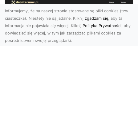
Informujemy, że na naszej stronie stosowane są pliki cookies (tzw.
ciasteczka). Niestety nie są jadalne. Kliknij
zgadzam się
, aby ta
informacja nie pojawiała się więcej. Kliknij
Polityka Prywatności
, aby
dowiedzieć się więcej, w tym jak zarządzać plikami cookies za
pośrednictwem swojej przeglądarki.
Zdjęcia z drona Tarnów – jak wyróżnić
swoją ofertę?
W dobie wizualnej komunikacji, zdjęcia z lotu
ptaka stają się nieocenionym narzędziem dla firm
i o...