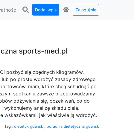
watnośc
Dodaj wpis
Zaloguj się
yczna sports-med.pl
 Ci pozbyć się zbędnych kilogramów,
lub po prostu wdrożyć zasady zdrowego
sportowców, mam, które chcą schudnąć po
rwszym spotkaniu zawsze przeprowadzamy
sobów odżywiania się, oczekiwań, co do
 i wykonujemy analizę składu ciała.
e wskazówkami, jak właściwie ją wdrożyć.
Tagi:
dietetyk gdańsk
,
poradnia dietetyczna gdańsk