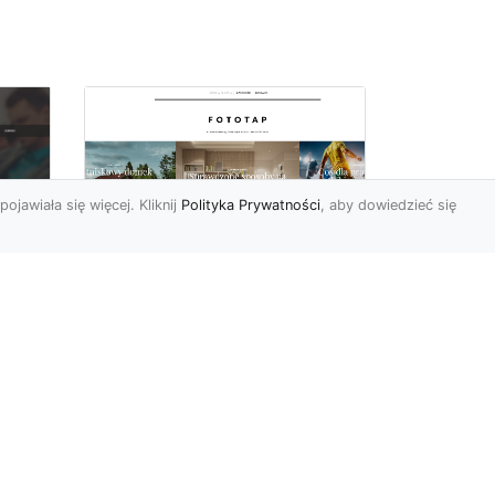
pojawiała się więcej. Kliknij
Polityka Prywatności
, aby dowiedzieć się
Pora na zmiany w
oc
czterech ścianach!
Kiedy przychodzi taki
moment, w którym
h
rozglądamy się po
wnętrzach naszego domu
U
lub mieszkania i...