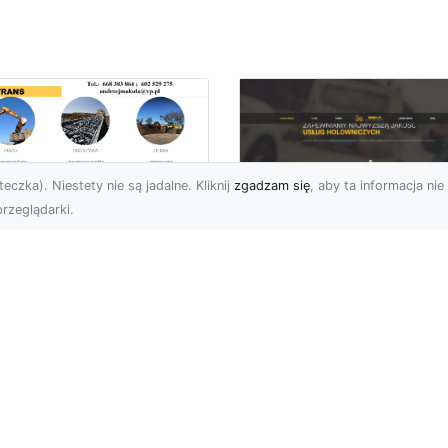
eczka). Niestety nie są jadalne. Kliknij
zgadzam się
, aby ta informacja nie 
rzeglądarki.
ługi Niwelacji i
zygotowania
FHU XMar –
renu w Radomiu –
Profesjonalna Pom
ofesjonalne
Drogowa dla
parcie od MA-
Kierowców w
RANS
Radomiu i Okolicac
welacja Terenów pod
Kompleksowe Usługi
dowę – Dlaczego Jest
Pomocy Drogowej – FH
k Ważna? Przed