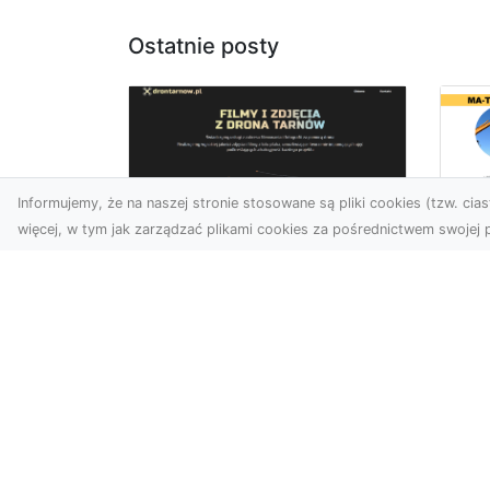
Ostatnie posty
Informujemy, że na naszej stronie stosowane są pliki cookies (tzw. ciast
więcej, w tym jak zarządzać plikami cookies za pośrednictwem swojej p
Us
Zdjęcia z drona
Pr
Tarnów – jak wyróżnić
Te
swoją ofertę?
Pr
Ws
W dobie wizualnej
T
komunikacji, zdjęcia z lotu
ptaka stają się
Ni
nieocenionym narzędziem
Bu
dla firm i o...
Ta