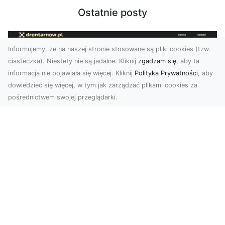
Ostatnie posty
Informujemy, że na naszej stronie stosowane są pliki cookies (tzw.
ciasteczka). Niestety nie są jadalne. Kliknij
zgadzam się
, aby ta
informacja nie pojawiała się więcej. Kliknij
Polityka Prywatności
, aby
dowiedzieć się więcej, w tym jak zarządzać plikami cookies za
pośrednictwem swojej przeglądarki.
Zdjęcia z drona Tarnów – jak wyróżnić
swoją ofertę?
W dobie wizualnej komunikacji, zdjęcia z lotu
ptaka stają się nieocenionym narzędziem dla firm
i o...