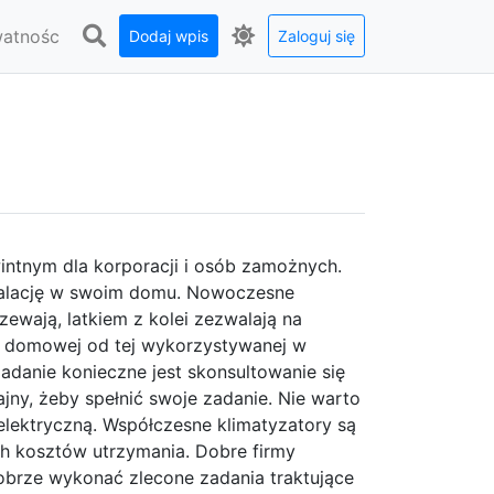
watnośc
Dodaj wpis
Zaloguj się
intnym dla korporacji i osób zamożnych.
stalację w swoim domu. Nowoczesne
zewają, latkiem z kolei zezwalają na
ji domowej od tej wykorzystywanej w
iadanie konieczne jest skonsultowanie się
ajny, żeby spełnić swoje zadanie. Nie warto
elektryczną. Współczesne klimatyzatory są
h kosztów utrzymania. Dobre firmy
dobrze wykonać zlecone zadania traktujące