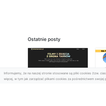
Ostatnie posty
Informujemy, że na naszej stronie stosowane są pliki cookies (tzw. ciast
więcej, w tym jak zarządzać plikami cookies za pośrednictwem swojej p
Us
Zdjęcia z drona
Pr
Tarnów – jak wyróżnić
Te
swoją ofertę?
Pr