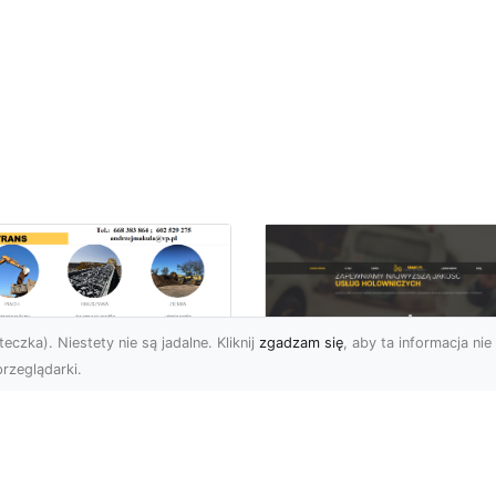
eczka). Niestety nie są jadalne. Kliknij
zgadzam się
, aby ta informacja nie 
rzeglądarki.
ługi Niwelacji i
zygotowania
FHU XMar –
renu w Radomiu –
Profesjonalna Pom
ofesjonalne
Drogowa dla