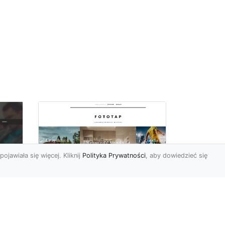
pojawiała się więcej. Kliknij
Polityka Prywatności
, aby dowiedzieć się
Pora na zmiany w
oc
czterech ścianach!