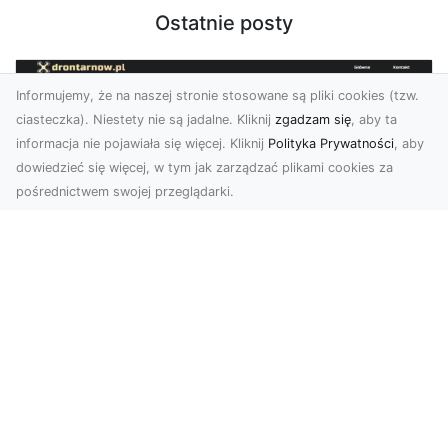
Ostatnie posty
Informujemy, że na naszej stronie stosowane są pliki cookies (tzw.
ciasteczka). Niestety nie są jadalne. Kliknij
zgadzam się
, aby ta
informacja nie pojawiała się więcej. Kliknij
Polityka Prywatności
, aby
dowiedzieć się więcej, w tym jak zarządzać plikami cookies za
pośrednictwem swojej przeglądarki.
Zdjęcia z drona Tarnów – jak wyróżnić
swoją ofertę?
W dobie wizualnej komunikacji, zdjęcia z lotu
ptaka stają się nieocenionym narzędziem dla firm
i o...