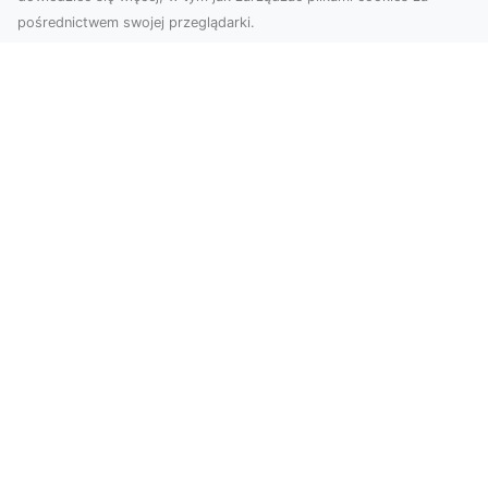
pośrednictwem swojej przeglądarki.
Zdjęcia z drona Tarnów – jak wyróżnić
swoją ofertę?
W dobie wizualnej komunikacji, zdjęcia z lotu
ptaka stają się nieocenionym narzędziem dla firm
i o...