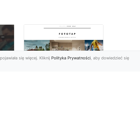
pojawiała się więcej. Kliknij
Polityka Prywatności
, aby dowiedzieć się
Pora na zmiany w
oc
czterech ścianach!
Kiedy przychodzi taki
moment, w którym
h
rozglądamy się po
wnętrzach naszego domu
U
lub mieszkania i...