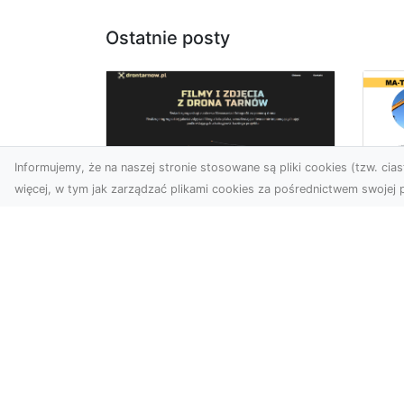
Ostatnie posty
Informujemy, że na naszej stronie stosowane są pliki cookies (tzw. ciast
więcej, w tym jak zarządzać plikami cookies za pośrednictwem swojej p
Us
Zdjęcia z drona
Pr
Tarnów – jak wyróżnić
Te
swoją ofertę?
Pr
Ws
W dobie wizualnej
T
komunikacji, zdjęcia z lotu
ptaka stają się
Ni
nieocenionym narzędziem
Bu
dla firm i o...
Ta