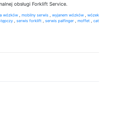
alnej obsługi Forklift Service.
wa wózków
,
mobilny serwis
,
wyjanem wózków
,
wózek
stępczy
,
serwis forklift
,
serwis palfinger
,
moffet
,
cat