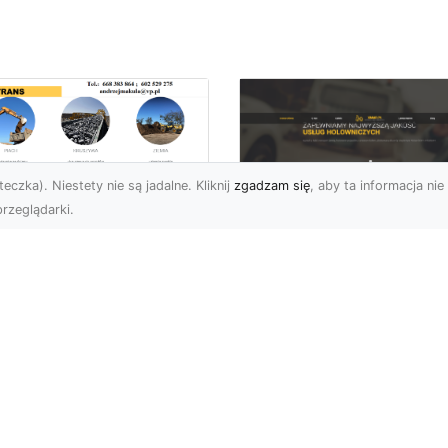
eczka). Niestety nie są jadalne. Kliknij
zgadzam się
, aby ta informacja nie 
rzeglądarki.
ługi Niwelacji i
zygotowania
FHU XMar –
renu w Radomiu –
Profesjonalna Pom
ofesjonalne
Drogowa dla
parcie od MA-
Kierowców w
RANS
Radomiu i Okolicac
welacja Terenów pod
Kompleksowe Usługi
dowę – Dlaczego Jest
Pomocy Drogowej – FH
k Ważna? Przed