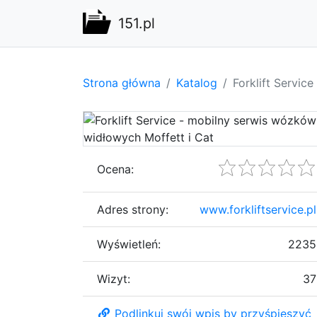
151.pl
Strona główna
Katalog
Forklift Servic
Ocena:
Adres strony:
www.forkliftservice.pl
Wyświetleń:
2235
Wizyt:
37
Podlinkuj swój wpis by przyśpieszyć