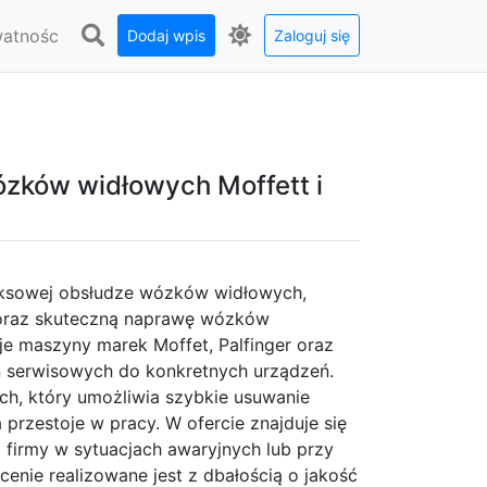
watnośc
Dodaj wpis
Zaloguj się
wózków widłowych Moffett i
pleksowej obsłudze wózków widłowych,
 oraz skuteczną naprawę wózków
je maszyny marek Moffet, Palfinger oraz
ń serwisowych do konkretnych urządzeń.
h, który umożliwia szybkie usuwanie
 przestoje w pracy. W ofercie znajduje się
firmy w sytuacjach awaryjnych lub przy
enie realizowane jest z dbałością o jakość