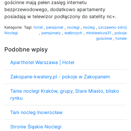
gościnne mają pełen zasięg internetu
bezprzewodowego, dodatkowo apartamenty
posiadają w telewizor podłączony do satelity nc+.
Kategorie:
Tagi:
hotel
,
pensjonat
,
noclegi
,
nocleg
,
szczawno-zdrój
Noclegi
,
pensjonaty
,
wałbrzych
,
mickiewicza31
,
pokoje
gościnne
,
hotele
Podobne wpisy
Aparthotel Warszawa | Hotel
Zakopane-kwatery.pl - pokoje w Zakopanem
Tanie noclegi Kraków, grupy, Stare Miasto, blisko
rynku
Tani nocleg Inowrocław
Stronie Śląskie Noclegi