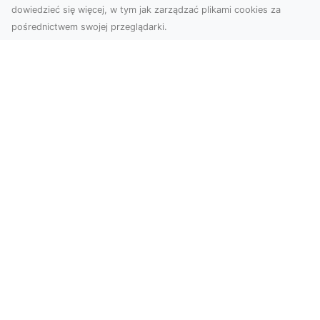
dowiedzieć się więcej, w tym jak zarządzać plikami cookies za
pośrednictwem swojej przeglądarki.
Zdjęcia z drona Tarnów – jak wyróżnić
swoją ofertę?
W dobie wizualnej komunikacji, zdjęcia z lotu
ptaka stają się nieocenionym narzędziem dla firm
i o...