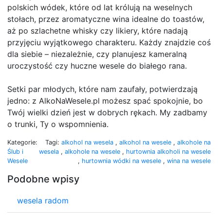
polskich wódek, które od lat królują na weselnych
stołach, przez aromatyczne wina idealne do toastów,
aż po szlachetne whisky czy likiery, które nadają
przyjęciu wyjątkowego charakteru. Każdy znajdzie coś
dla siebie – niezależnie, czy planujesz kameralną
uroczystość czy huczne wesele do białego rana.
Setki par młodych, które nam zaufały, potwierdzają
jedno: z AlkoNaWesele.pl możesz spać spokojnie, bo
Twój wielki dzień jest w dobrych rękach. My zadbamy
o trunki, Ty o wspomnienia.
Kategorie:
Tagi:
alkohol na wesela
,
alkohol na wesele
,
alkohole na
Ślub i
wesela
,
alkohole na wesele
,
hurtownia alkoholi na wesele
Wesele
,
hurtownia wódki na wesele
,
wina na wesele
Podobne wpisy
wesela radom