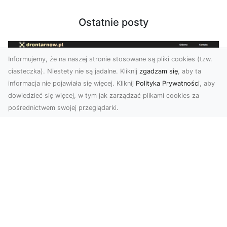
Ostatnie posty
Informujemy, że na naszej stronie stosowane są pliki cookies (tzw.
ciasteczka). Niestety nie są jadalne. Kliknij
zgadzam się
, aby ta
informacja nie pojawiała się więcej. Kliknij
Polityka Prywatności
, aby
dowiedzieć się więcej, w tym jak zarządzać plikami cookies za
pośrednictwem swojej przeglądarki.
Zdjęcia z drona Tarnów – jak wyróżnić
swoją ofertę?
W dobie wizualnej komunikacji, zdjęcia z lotu
ptaka stają się nieocenionym narzędziem dla firm