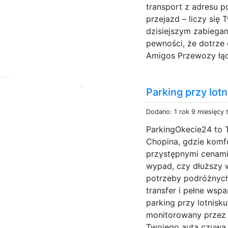
transport z adresu po
przejazd – liczy się 
dzisiejszym zabiega
pewności, że dotrze 
Amigos Przewozy łą
Parking przy lot
Dodano: 1 rok 9 miesięcy
ParkingOkecie24 to 
Chopina, gdzie komf
przystępnymi cenami
wypad, czy dłuższy w
potrzeby podróżnych
transfer i pełne wsp
parking przy lotnisk
monitorowany przez
Twojego auta czuwa p