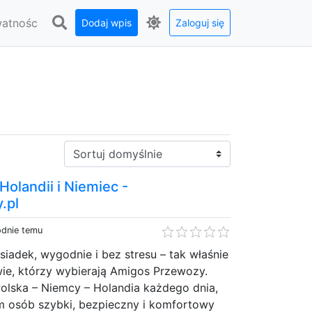
watnośc
Dodaj wpis
Zaloguj się
Sortuj:
Holandii i Niemiec -
.pl
odnie temu
siadek, wygodnie i bez stresu – tak właśnie
ie, którzy wybierają Amigos Przewozy.
Polska – Niemcy – Holandia każdego dnia,
m osób szybki, bezpieczny i komfortowy