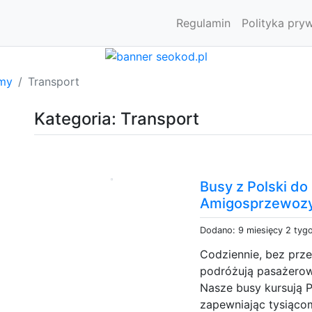
Regulamin
Polityka pry
rmy
Transport
Kategoria: Transport
Busy z Polski do 
Amigosprzewozy
Dodano: 9 miesięcy 2 tyg
Codziennie, bez prze
podróżują pasażerow
Nasze busy kursują 
zapewniając tysiąco