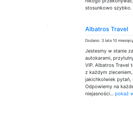
nikogo przekonywać, 
stosunkowo szybko.
Albatros Travel
Dodano: 3 lata 10 miesięc
Jestesmy w stanie 
autokarami, przytul
VIP. Albatros Travel 
z każdym zleceniem, 
jakichkolwiek pytań,
Odpowiemy na każde 
niejasności...
pokaż w