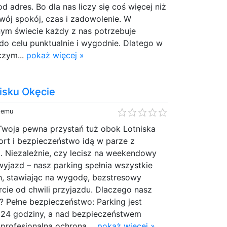
d adres. Bo dla nas liczy się coś więcej niż
Twój spokój, czas i zadowolenie. W
nym świecie każdy z nas potrzebuje
do celu punktualnie i wygodnie. Dlatego w
czym...
pokaż więcej »
nisku Okęcie
 temu
Twoja pewna przystań tuż obok Lotniska
ort i bezpieczeństwo idą w parze z
. Niezależnie, czy lecisz na weekendowy
yjazd – nasz parking spełnia wszystkie
, stawiając na wygodę, bezstresowy
arcie od chwili przyjazdu. Dlaczego nasz
u? Pełne bezpieczeństwo: Parking jest
 24 godziny, a nad bezpieczeństwem
rofesjonalna ochrona....
pokaż więcej »