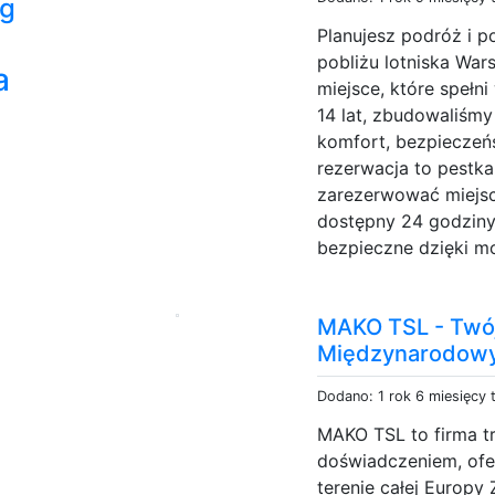
ng
Planujesz podróż i 
pobliżu lotniska Wa
a
miejsce, które spełn
14 lat, zbudowaliśmy 
komfort, bezpieczeń
rezerwacja to pestka
zarezerwować miejsc
dostępny 24 godziny
bezpieczne dzięki mo
MAKO TSL - Twój
Międzynarodow
Dodano: 1 rok 6 miesięcy
MAKO TSL to firma t
doświadczeniem, of
terenie całej Europy