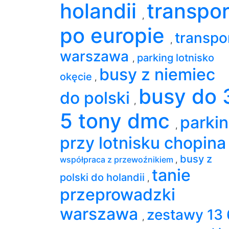
holandii
transpor
,
po europie
transpo
,
warszawa
parking lotnisko
,
busy z niemiec
okęcie
,
busy do 
do polski
,
5 tony dmc
parki
,
przy lotnisku chopin
busy z
współpraca z przewoźnikiem
,
tanie
polski do holandii
,
przeprowadzki
warszawa
zestawy 13 
,