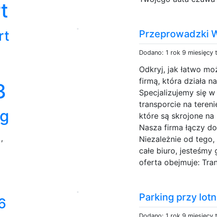
t
rt
Przeprowadzki 
Dodano: 1 rok 9 miesięcy
Odkryj, jak łatwo mo
firmą, która działa 
3
Specjalizujemy się
transporcie na tereni
ng
które są skrojone n
Nasza firma łączy do
a
,
Niezależnie od tego,
całe biuro, jesteśmy
oferta obejmuje: Tran
Parking przy lot
6
Dodano: 1 rok 9 miesięcy