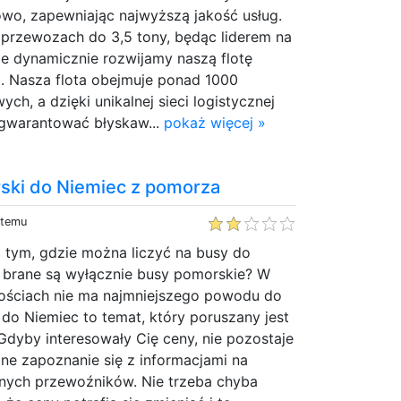
owo, zapewniając najwyższą jakość usług.
 przewozach do 3,5 tony, będąc liderem na
że dynamicznie rozwijamy naszą flotę
. Nasza flota obejmuje ponad 1000
ch, a dzięki unikalnej sieci logistycznej
agwarantować błyskaw...
pokaż więcej »
rski do Niemiec z pomorza
 temu
 tym, gdzie można liczyć na busy do
brane są wyłącznie busy pomorskie? W
znościach nie ma najmniejszego powodu do
do Niemiec to temat, który poruszany jest
dyby interesowały Cię ceny, nie pozostaje
dne zapoznanie się z informacjami na
nych przewoźników. Nie trzeba chyba