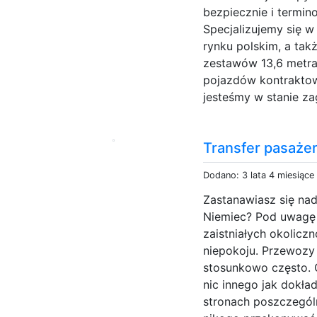
bezpiecznie i termin
Specjalizujemy się w
rynku polskim, a tak
zestawów 13,6 metra
pojazdów kontraktowy
jesteśmy w stanie z
Transfer pasaże
Dodano: 3 lata 4 miesiące
Zastanawiasz się nad
Niemiec? Pod uwagę 
zaistniałych okolic
niepokoju. Przewozy 
stosunkowo często. G
nic innego jak dokła
stronach poszczegól