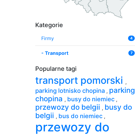
Kategorie
Firmy
4
-
Transport
7
Popularne tagi
transport pomorski
,
parking
parking lotnisko chopina
,
chopina
busy do niemiec
,
,
przewozy do belgii
busy do
,
belgii
bus do niemiec
,
,
przewozy do